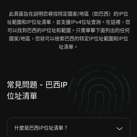
23.26.216.0
23.26.216.255
256
23.26.234.0
23.26.234.255
256
此頁面旨在説明您尋找特定國家/地區（如巴西）的IP位
址範圍和IP位址清單，並支援IPv4位址查詢。在這裡，您
23.39.220.0
23.39.220.255
256
可以找到巴西的IP位址和範圍。只需單擊下面列出的任何
23.32.0.0
23.32.0.255
256
國家/地區，您就可以檢索巴西的特定IP位址範圍和IP位
23.33.178.0
23.33.179.255
512
址清單。
23.34.4.0
23.34.7.255
1024
23.35.176.0
23.35.183.255
2048
23.36.40.0
23.36.43.255
1024
23.36.164.0
23.36.165.255
512
23.37.8.0
23.37.15.255
2048
常見問題 - 巴西IP
23.37.228.0
23.37.229.255
512
位址清單
23.38.116.0
23.38.117.255
512
23.38.144.0
23.38.159.255
4096
23.39.56.0
23.39.59.255
1024
23.26.115.0
23.26.115.255
256
什麼是巴西IP位址清單？
23.41.10.0
23.41.10.255
256