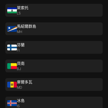
萊索托
LS
馬紹爾群島
MH
芬蘭
FI
貝南
BJ
摩爾多瓦
MD
冰島
IS