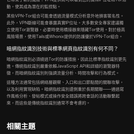
動，使其成為潛在的監控點。
某些VPN-Tor組合可能會透過流量模式分析意外地損害匿名性。
此外，VPN斷線可能會暴露真實IP位址。大多數安全專家建議獨
立使用Tor瀏覽器，必要時使用橋接器來隱藏Tor使用。對於極高
風險場景，使用Tails或Whonix提供的防護優於VPN-Tor組合。
暗網指紋識別技術與標準網頁指紋識別有何不同？
暗網指紋識別必須繞過Tor的防護措施，因此比標準指紋識別更先
進。傳統指紋識別嚴重依賴JavaScript API和詳細的瀏覽器特
徵，而暗網指紋識別則強調流量分析、時間攻擊和行為模式。
這種方法通常包括網絡層觀察、入口和出口節點間的關聯攻擊，
以及利用實現缺陷。暗網指紋識別還側重於長期關聯——通過寫
作風格分析、發帖模式或操作安全錯誤將跨會話的活動聯繫起
來，而這些是傳統指紋識別通常不會考慮的。
相關主題