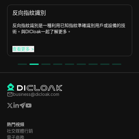
指紋識別
設備偽
指紋識別是一種利用已知指紋準確識別用戶或設備的技
設備偽裝
DICloak一起了解更多。
設備。透過D
更多
>
查看更多
business@dicloak.com
熱門視頻
社交媒體行銷
電子商務