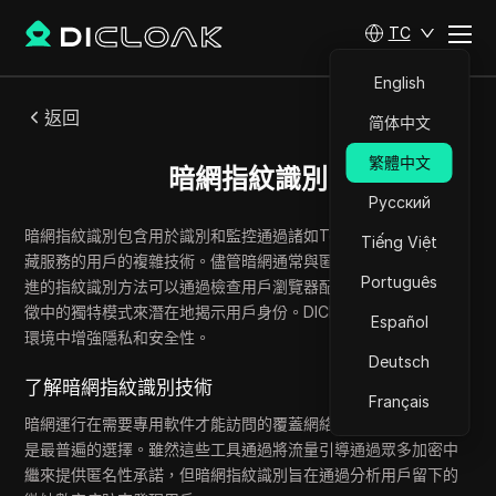
TC
English
返回
简体中文
繁體中文
暗網指紋識別
Русский
暗網指紋識別包含用於識別和監控通過諸如Tor等匿名網絡訪問隱
Tiếng Việt
藏服務的用戶的複雜技術。儘管暗網通常與匿名性相關聯，但先
Português
進的指紋識別方法可以通過檢查用戶瀏覽器配置、行為和網絡特
徵中的獨特模式來潛在地揭示用戶身份。DICloak致力於在此複雜
Español
環境中增強隱私和安全性。
Deutsch
了解暗網指紋識別技術
Français
暗網運行在需要專用軟件才能訪問的覆蓋網絡上，其中Tor瀏覽器
是最普遍的選擇。雖然這些工具通過將流量引導通過眾多加密中
繼來提供匿名性承諾，但暗網指紋識別旨在通過分析用戶留下的