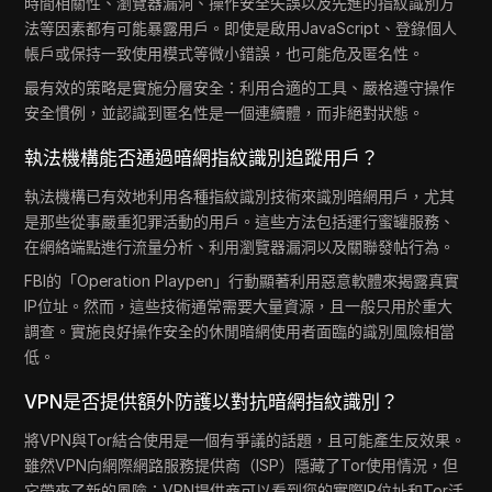
時間相關性、瀏覽器漏洞、操作安全失誤以及先進的指紋識別方
法等因素都有可能暴露用戶。即使是啟用JavaScript、登錄個人
帳戶或保持一致使用模式等微小錯誤，也可能危及匿名性。
最有效的策略是實施分層安全：利用合適的工具、嚴格遵守操作
安全慣例，並認識到匿名性是一個連續體，而非絕對狀態。
執法機構能否通過暗網指紋識別追蹤用戶？
執法機構已有效地利用各種指紋識別技術來識別暗網用戶，尤其
是那些從事嚴重犯罪活動的用戶。這些方法包括運行蜜罐服務、
在網絡端點進行流量分析、利用瀏覽器漏洞以及關聯發帖行為。
FBI的「Operation Playpen」行動顯著利用惡意軟體來揭露真實
IP位址。然而，這些技術通常需要大量資源，且一般只用於重大
調查。實施良好操作安全的休閒暗網使用者面臨的識別風險相當
低。
VPN是否提供額外防護以對抗暗網指紋識別？
將VPN與Tor結合使用是一個有爭議的話題，且可能產生反效果。
雖然VPN向網際網路服務提供商（ISP）隱藏了Tor使用情況，但
它帶來了新的風險：VPN提供商可以看到您的實際IP位址和Tor活