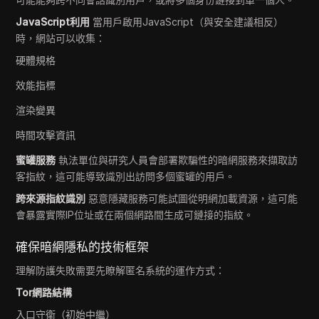
JavaScript利用
當用戶啟用JavaScript（與安全建議相反）
時，網站可以收集：
硬體規格
效能指標
渲染變異
時間攻擊資訊
蜜罐服務
執法單位與研究人員會部署欺騙性的暗網服務來擷取訪
客指紋，這可能導致識別出訪問多個蜜罐的用戶。
跨來源指紋識別
惡意隱藏服務可能試圖從明網加載資源，這可能
會暴露實際IP位址或在兩個網路間生成可鏈接的指紋。
確保暗網隱私的技術框架
理解防護失敗需要先瞭解匿名系統的運作方式：
Tor網路結構
入口守衛（初始中繼）