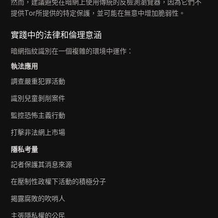
然而，建議避免在暗網上使用傳統的反檢測瀏覽器，因為它們不
提供Tor所提供的特定保護，並可能在無意中增加脆弱性。
實踐中的法律和倫理意涵
暗網指紋識別在一個複雜的環境中運作：
執法應用
調查嚴重犯罪活動
識別兒童剝削案件
監控恐怖主義行動
打擊非法網上市場
隱私考量
記者保護其消息來源
在壓制性政權下活動的積極分子
揭露腐敗的吹哨人
主張隱私權的公民