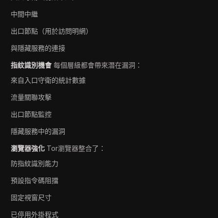
中間中繼
出口節點（用於訪問明網）
與隱藏服務的連接
指紋識別機會
每個層級都會帶來潛在漏洞：
來自入口守衛的統計數據
流量關聯攻擊
出口節點監控
隱藏服務中的漏洞
瀏覽器強化
Tor瀏覽器整合了：
防指紋識別能力
預設指令碼阻擋
固定視窗尺寸
已停用外掛程式