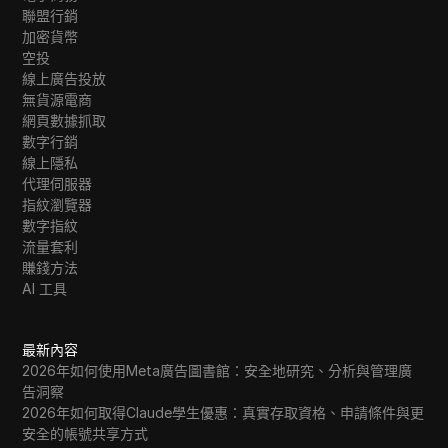
聯盟行銷
加密貨幣
空投
線上廣告投放
無貨源電商
網頁數據抓取
數字行銷
線上隱私
代理伺服器
指紋瀏覽器
數字指紋
流量套利
賺錢方法
AI 工具
最新內容
2026年如何使用Meta廣告圖書館：安全地研究、分析與管理廣
告洞察
2026年如何取得Claude學生優惠：真實存取資格、申請條件與更
安全的帳號共享方式