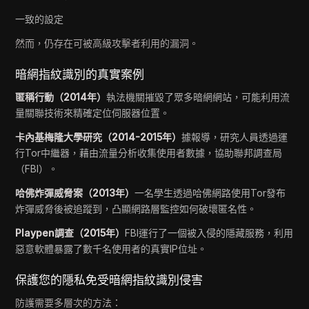
一致的設定
然而，仍存在可被高級攻擊者利用的漏洞。
暗網指紋識別的真實案例
匿稱行動（2014年）
執法機關摧毀了眾多暗網網站，可能利用流
量關聯技術來精確定位伺服器位置。
卡內基梅隆大學研究（2014-2015年）
據報導，研究人員透過運
行Tor中繼器，藉由流量分析收集使用者數據，協助聯邦調查局
（FBI）。
哈佛炸彈威脅案（2013年）
一名學生透過哈佛網路使用Tor發布
炸彈威脅後被追蹤到，凸顯網路層監控如何破壞匿名性。
Playpen調查（2015年）
FBI運行了一個被入侵的隱藏服務，利用
惡意軟體暴露了數千名使用者的真實IP位址。
保護您的隱私免受暗網指紋識別侵害
防護需要多層次的方法：