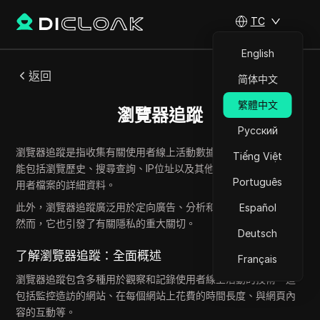
TC
English
返回
简体中文
繁體中文
瀏覽器追蹤
Русский
瀏覽器追蹤是指收集有關使用者線上活動數據的過程。此資訊可
Tiếng Việt
能包括瀏覽歷史、搜尋查詢、IP位址以及其他有助於建立完整使
Português
用者檔案的詳細資料。
此外，瀏覽器追蹤廣泛用於定向廣告、分析和增強使用者體驗。
Español
然而，它也引發了有關隱私的重大關切。
Deutsch
了解瀏覽器追蹤：全面概述
Français
瀏覽器追蹤包含多種用於觀察和記錄使用者線上活動的技術。這
包括監控造訪的網站、在每個網站上花費的時間長度、與網頁內
容的互動等。