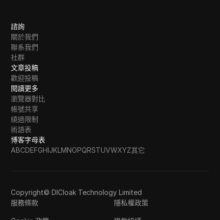
諮詢
關於我們
聯系我們
社群
文章投稿
歡迎投稿
閱讀更多
瀏覽器對比
帳號共享
繞過限制
術語表
博客字母表
A
B
C
D
E
F
G
H
I
J
K
L
M
N
O
P
Q
R
S
T
U
V
W
X
Y
Z
其它
Copyright© DICloak Technology Limited
服務條款
隱私權政策