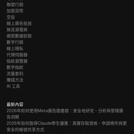
聯盟行銷
加密貨幣
空投
線上廣告投放
無貨源電商
網頁數據抓取
數字行銷
線上隱私
代理伺服器
指紋瀏覽器
數字指紋
流量套利
賺錢方法
AI 工具
最新內容
2026年如何使用Meta廣告圖書館：安全地研究、分析與管理廣
告洞察
2026年如何取得Claude學生優惠：真實存取資格、申請條件與更
安全的帳號共享方式