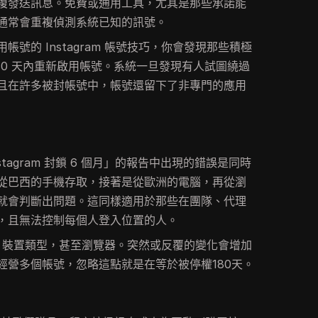
複發送訊息。免費或通用工具，尤其是那些承諾能
通常會重複偵測系統已知的訊號。
號的 Instagram 帳號技巧，你會發現那些積極
80 天內重新啟用帳號。系統一旦發現有人試圖繞過
且在許多被封帳號中，帳號還留下了非專門的應用
tagram 封鎖 6 個月」的報告中出現的錯誤是同時
從巴西的手機存取，接著是從歐洲的電腦，再從瀏
就會判斷出問題。這同樣適用於那些在團隊、代理
，且無法控制每個人登入位置的人。
P、地點、裝置類型，甚至瀏覽器。突然或反覆的變化會增加
經營多個帳號，忽略這點就是在等於被停權180天。