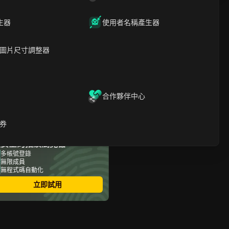
為什麼 Instagram 會在
文章內容
2026 年暫停帳號 180 天？
生器
使用者名稱產生器
如何判斷你的帳號是否真的
被停權了180天（而非永久
圖片尺寸調整器
封禁）
導致 Instagram 180 天停權
的最常見錯誤是什麼
在 Instagram 收到 180 天停
權通知後，立即該怎麼辦
合作夥伴中心
如何降低再次使用
Instagram 時被重新停用的
風險
券
像 DICloak 這類工具如何幫
最安全的指紋瀏覽器
助你避免在多帳號營運中被
暫停
多帳號登錄
無限成員
180天的暫停可以被撤銷
無程式碼自動化
（且不值得堅持）
2026 年避免 Instagram 被
立即試用
停權的頂尖建議
關於我的 Instagram 帳號的
常見問題已被停用 180 天