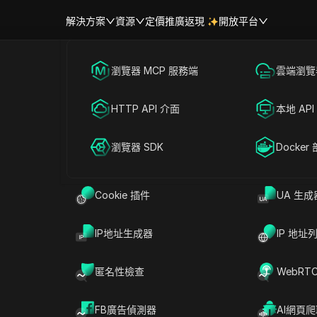
解決方案
資源
定價
推廣返現
開放平台
跨境電商
瀏覽器 MCP 服務端
海外社媒營銷
雲端瀏覽器
幫助中心
帳號共享
stagram 帳號已被停用 180 天
聯盟營銷
HTTP API 介面
廣告投放
本地 API
風險以及如何在 2026 年避免
RPA 市場（MCP）
擴展市場
網絡爬蟲
瀏覽器 SDK
帳號共享
Docker
Cookie 插件
UA 生成
讀
分享給
IP地址生成器
IP 地址
號已被停用 180 天」
的警告時，很多人以為只要等著
少會自動解除：大多數情況下，Instagram 偵
匿名性檢查
WebRT
。
Reddit
等論壇常見報告顯示，當用戶嘗試存取一
，會收到固定訊息，無法立即申訴，甚至發現連電子郵
FB廣告偵測器
AI網頁