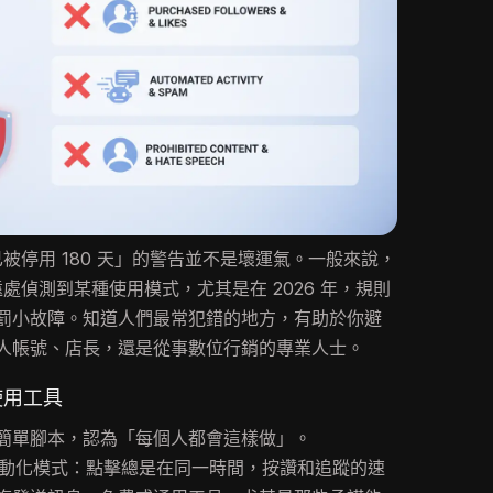
帳號已被停用 180 天」的警告並不是壞運氣。一般來說，
能從遠處偵測到某種使用模式，尤其是在 2026 年，規則
罰小故障。知道人們最常犯錯的地方，有助於你避
人帳號、店長，還是從事數位行銷的專業人士。
使用工具
簡單腳本，認為「每個人都會這樣做」。
偵測自動化模式：點擊總是在同一時間，按讚和追蹤的速