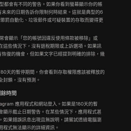
封鎖類型都會有不同的警告。如果你看到螢幕顯示你的帳
會有未來的日期告訴你限制何時結束。這就是典型的6
為了懲罰自動化、垃圾郵件或可疑裝置的存取而變得更
m 通常會顯示「您的帳號因違反使用條款被移除」或
在這些情況下，沒有退稅期限或上訴選項。如果訊
還有恢復的機會，但如果文字已經提到明確的排除，幾
180天的暫停期間，你會看到存取權限應該被釋放的
全封鎖，沒有預測。
剩餘時間
tagram 應用程式和網站登入。如果是180天的暫
會顯示截止日期警告。在某些情況下，應用程式甚
。如果錯誤訊息出現且無說明，請嘗試透過電腦瀏
用程式無法顯示的詳細資訊。