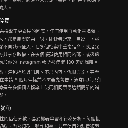
作量，系統會跨越登入資訊、裝置、IP 甚至密碼重
的人。
的停賽
疑的行為採取了更嚴厲的回應。任何使用自動化來追蹤、
人，都是風險的第一線。即使看起來「自然」，演
從不同城市登入、在多個檔案中重複指令，或是異
方共享存取權、在多個帳號使用相同密碼，或透過
的 Instagram 帳號被停權 180 天的風險。
點。這包括垃圾訊息、不當內容、仇恨言論，甚至
am 在申請 6 個月停權前不需要先警告，通常用戶只有
像是在多個個人檔案上使用相同頭像這類簡單的錯
疑。
則的變動
具攻擊性的信任分數，基於機器學習和行為分析。每個帳
紀錄、內容類型、動作頻率，甚至使用的裝置類型