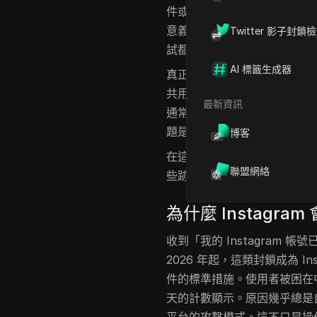
件或恢復號碼都卡住了。經歷
意義，標準回覆只會重複截止日期
Twitter 影子封鎖
試都沒有明確的出路。
AI 標籤生成器
真正的風險不僅在於等待。如
共用存取權限，暫停可能會變成
最新資訊
通常會在偵測到垃圾行為、機
題是，如果你不了解原因，可
博客
在這裡，您將了解真正有效的
聯盟網絡
些跡象顯示可能全面封鎖，以
為什麼 Instagram
收到「我的 Instagram 
2026 年起，這類封鎖成為 I
件的標準措施。使用者被困在中
天的計數顯示。原因幾乎總是