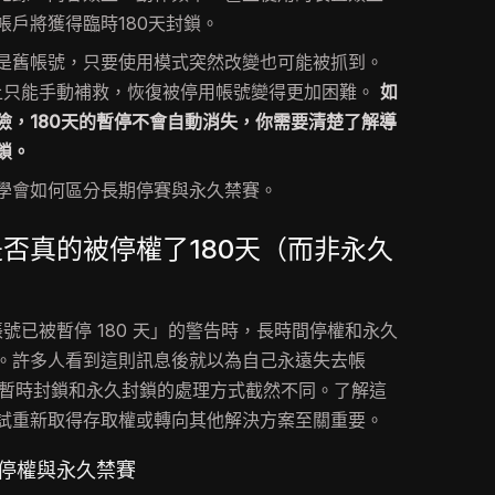
帳戶將獲得臨時180天封鎖。
是舊帳號，只要使用模式突然改變也可能被抓到。
am 上只能手動補救，恢復被停用帳號變得更加困難。
如
險，180天的暫停不會自動消失，你需要清楚了解導
鎖。
學會如何區分長期停賽與永久禁賽。
否真的被停權了180天（而非永久
m 帳號已被暫停 180 天」的警告時，長時間停權和永久
。許多人看到這則訊息後就以為自己永遠失去帳
m 對暫時封鎖和永久封鎖的處理方式截然不同。了解這
試重新取得存取權或轉向其他解決方案至關重要。
天停權與永久禁賽