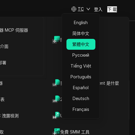
TC
登入
下 載
English
 MCP 伺服器
简体中文
開放API
：該怎麼做、
繁體中文
 介面
Русский
 部署
Tiếng Việt
提問
Português
器
我的瀏覽器 User Agent 是什麼
Español
在ChatGPT中開啟
Copy Link
就此頁面提問
Deutsch
列表
2FA验证码生成器
在Claude中開啟
Français
就此頁面提問
C 洩露檢測
UUID 產生器
爬取
免費 SMM 工具