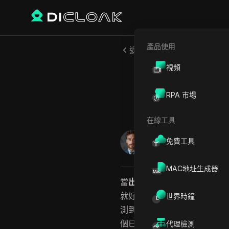
產品使用
返回
視頻
我的 In
RPA 市場
在線工具
William Davis
免費工具
2026年7月
12
分鐘 閱
MAC地址生成器
當
出現「我的 Instagram 帳
就好。但這段長達六個月的封鎖很
世界時鐘
測到的不只是簡單的登入錯誤
個已停用 180 天的帳號時
代理檢測