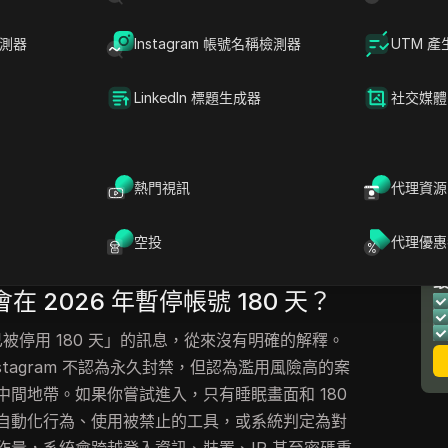
過這一切的人都知道，在客服裡開工單其實沒什麼
，讓任何試圖恢復被停用 Instagram 帳號的嘗
檢測器
Instagram 帳號名稱檢測器
UTM 產
LinkedIn 標題生成器
社交媒體
果你在其他帳號中使用相同密碼，或與自動化工具
永久封禁，有時甚至污染相關帳號。Instagram
器人使用或在不同裝置重複登入時封鎖六個月。問
能會重蹈覆轍，失去更多帳戶。
熱門視訊
代理資源
方法來應對這類封鎖、如何辨識暫停是否可逆、哪
空投
代理優惠
及防止新帳號在2026年被暫停的預防措施。
 會在 2026 年暫停帳號 180 天？
帳號已被停用 180 天」的訊息，從來沒有明確的解釋。
nstagram 不認為永久封禁，但認為濫用風險高的案
間地帶。如果你嘗試進入，只有睡眠畫面和 180
自動化行為、使用被禁止的工具，或系統判定為對