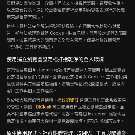
它們協助團隊從單一介面排程貼文、檢視行事曆、管理收件匣，
以及查看報表。這對於需要審核流程或定期內容報表的行銷代理
商來說相當有幫助。
這些工具無法完全解決帳號連結風險。它們通常協助發布與報
告，卻無法處理瀏覽器 Cookie、裝置訊號、代理設定或登入隔離
問題。如果您最大的問題是安全登入管理，僅靠社群媒體管理
（SMM）工具是不夠的。
使用獨立瀏覽器設定檔打造乾淨的登入環境
當您需要每個 Instagram 帳號擁有專屬登入空間時，獨立瀏覽器
設定檔會是更好的選擇。瀏覽器設定檔可將 Cookie、工作階段與
帳號資料與其他設定檔隔離，這能更輕鬆避免開錯帳號，或是將
客戶工作與個人工作混淆。
對於較大規模的營運架構，
指紋瀏覽器
這類工具能讓此系統更易
於管理。例如，
DICloak
可讓使用者建立獨立瀏覽器設定檔，並
為不同設定檔設定專屬代理伺服器。當每個 Instagram 帳號需要
穩定環境，而非每天從同一瀏覽器開啟時，這項功能相當實用。
原生應用程式、社群媒體管理（SMM）工具與隔離瀏