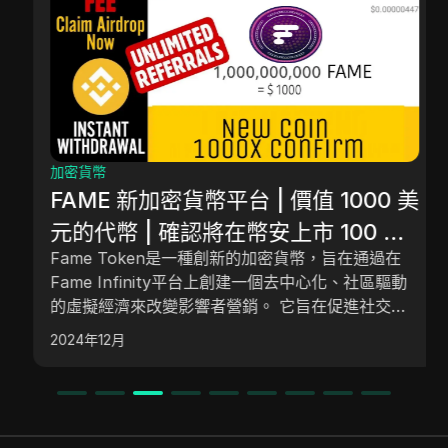
加密貨幣
FAME 新加密貨幣平台 | 價值 1000 美
元的代幣 | 確認將在幣安上市 100 倍
Fame Token是一種創新的加密貨幣，旨在通過在
即將到來
Fame Infinity平台上創建一個去中心化、社區驅動
的虛擬經濟來改變影響者營銷。 它旨在促進社交媒
體影響者和市場營銷人員的可靠支付，擁有一個強大
2024年12月
的生態系統，包括去中心化的電子郵件、安全錢包和
自動交易機器人。 隨著成功的預售和強勁的市場興
趣，Fame Token有望實現顯著增長，並提供有前景
的投資機會。