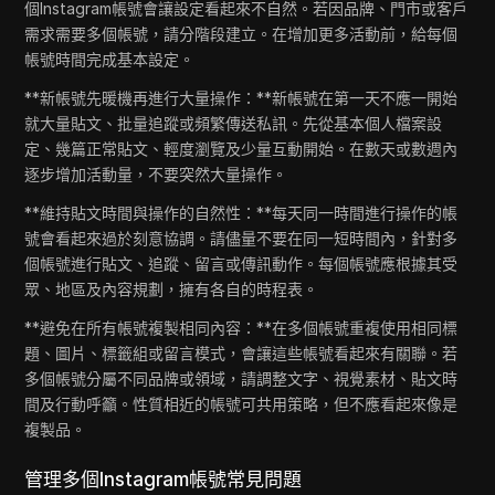
個Instagram帳號會讓設定看起來不自然。若因品牌、門市或客戶
需求需要多個帳號，請分階段建立。在增加更多活動前，給每個
帳號時間完成基本設定。
**新帳號先暖機再進行大量操作：**新帳號在第一天不應一開始
就大量貼文、批量追蹤或頻繁傳送私訊。先從基本個人檔案設
定、幾篇正常貼文、輕度瀏覽及少量互動開始。在數天或數週內
逐步增加活動量，不要突然大量操作。
**維持貼文時間與操作的自然性：**每天同一時間進行操作的帳
號會看起來過於刻意協調。請儘量不要在同一短時間內，針對多
個帳號進行貼文、追蹤、留言或傳訊動作。每個帳號應根據其受
眾、地區及內容規劃，擁有各自的時程表。
**避免在所有帳號複製相同內容：**在多個帳號重複使用相同標
題、圖片、標籤組或留言模式，會讓這些帳號看起來有關聯。若
多個帳號分屬不同品牌或領域，請調整文字、視覺素材、貼文時
間及行動呼籲。性質相近的帳號可共用策略，但不應看起來像是
複製品。
管理多個Instagram帳號常見問題