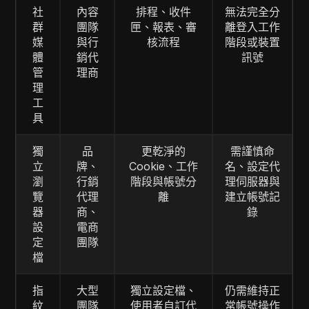
社
內容
排程、收件
無法完全分
群
團隊
匣、報表、審
離登入工作
媒
與行
核流程
階段或裝置
體
銷代
訊號
管
理商
理
工
具
獨
品
更乾淨的
需謹慎命
立
牌、
Cookie、工作
名、設定代
瀏
行銷
階段與帳號分
理伺服器與
覽
代理
離
建立帳號記
器
商、
錄
設
電商
定
團隊
檔
指
大型
獨立設定檔、
仍需維持正
紋
團隊
使用者自訂代
常帳號操作