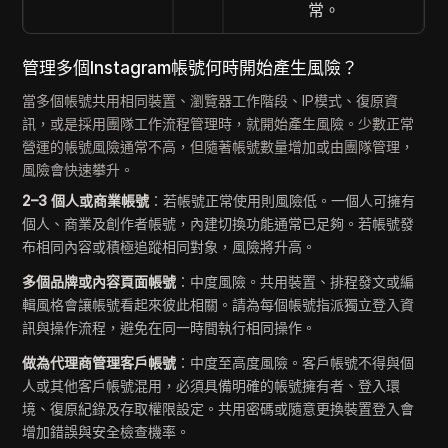
常。
管理多個Instagram帳號何時開始產生風險？
當多個帳號共用相同裝置、瀏覽器工作階段、IP模式、復原資
訊，或是採用團隊工作流程管理時，就開始產生風險。少數正常
營運的帳號風險通常不高，但隨著帳號數量增加或由團隊管理，
風險會快速攀升。
2–3 個人或商業帳號
：若帳號正常使用則風險低。一個人可擁有
個人、商業及創作者帳號，內建切換功能通常已足夠。若帳號發
布相同內容或積極追蹤相同對象，風險將升高。
多個品牌或內容頁面帳號
：中度風險。共用裝置、排程發文或編
輯風格會讓帳號看起來彼此相關。請為每個帳號指派獨立登入資
訊與操作流程，避免在同一時間執行相同操作。
做為代理商管理客戶帳號
：中度至高度風險。客戶帳號不得與個
人或其他客戶帳號混用，必須具備明確的帳號擁有者、登入環
境、復原紀錄及存取權限設定。共用密碼或隨意更換裝置登入會
增加錯誤與安全檢查機率。