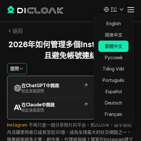
TC
English
返回
简体中文
2026年如何管理多個Instagram帳號
繁體中文
且避免帳號連結
Русский
提問
Tiếng Việt
Português
Emily Grace
在ChatGPT中開啟
2026年6月
11
分鐘 閱讀
就此頁面提問
Español
分享給
Deutsch
在Claude中開啟
Copy Link
就此頁面提問
Français
Instagram
不再只是一個分享照片的平台。到2025年，該平台的
月活躍使用者已成長至近30億，成為全球最大的社交網路之一。
隨著越來越多企業、創作者、代理商與線上賣家在Instagram建立