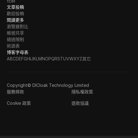
社群
文章投稿
歡迎投稿
閱讀更多
瀏覽器對比
帳號共享
繞過限制
術語表
博客字母表
A
B
C
D
E
F
G
H
I
J
K
L
M
N
O
P
Q
R
S
T
U
V
W
X
Y
Z
其它
Copyright© DICloak Technology Limited
服務條款
隱私權政策
Cookie 政策
退款協議