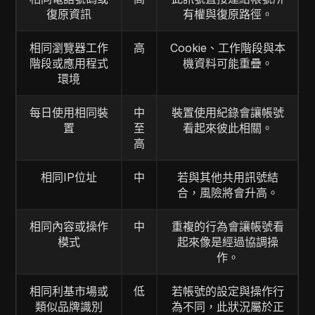
復原資訊
有權與復原路徑。
相同瀏覽器工作
高
Cookie、工作階段與本
階段或應用程式
機資料可能重疊。
環境
每日使用相同裝
中
裝置使用紀錄會讓帳號
置
至
看起來彼此相關。
高
相同IP位址
中
若與其他共用訊號結
合，風險將會升高。
相同內容或操作
中
重複的行為會讓帳號看
模式
起來像是經過協調操
作。
相同利基市場或
低
若帳號的設定與操作行
類似品牌識別
為不同，此狀況屬於正