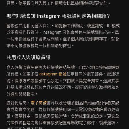
頁面，使用獨立登入與工作環境會比單純切換帳號更安全。
哪些訊號會讓 Instagram 帳號被判定為相關聯？
當帳號共用相同登入資訊、瀏覽器工作階段、裝置訊號、IP 模式
或重複操作行為時，Instagram 可能會將這些帳號關聯起來。單
一共用訊號或許不會造成問題，但多個共用訊號同時存在，就會
讓不同帳號被視為一個相關聯的群組。
共用登入與復原資訊
登入與復原資訊是強大的帳號連結訊號，因為它們直接指向帳號
所有權。如果多個
Instagram 帳號
使用相同的電子郵件、電話號
碼、復原方式或帳號中心設定，它們就不算完全獨立。這與共享
利基市場或發布類似內容的情況不同。復原資訊與存取權限和身
分識別息息相關。
這對代理商、
電子商務
團隊以及管理多個品牌頁面的創作者來說
會成為實際問題。為每個帳號使用同一支電話號碼或許看似更省
事，但當其中一個帳號需要驗證時，會造成混亂的設定。更安全
的操作流程是為每個重要帳號配置專屬的電子郵件、復原選項，