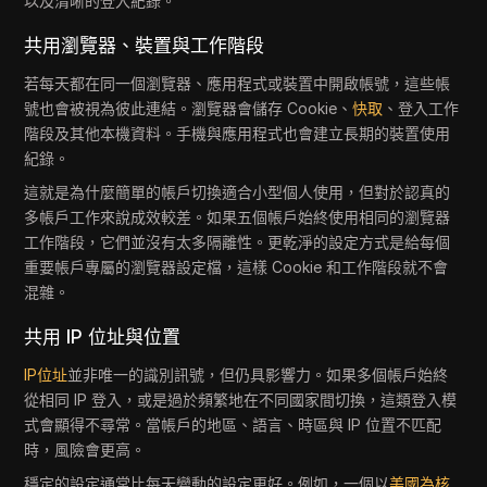
以及清晰的登入紀錄。
共用瀏覽器、裝置與工作階段
若每天都在同一個瀏覽器、應用程式或裝置中開啟帳號，這些帳
號也會被視為彼此連結。瀏覽器會儲存 Cookie、
快取
、登入工作
階段及其他本機資料。手機與應用程式也會建立長期的裝置使用
紀錄。
這就是為什麼簡單的帳戶切換適合小型個人使用，但對於認真的
多帳戶工作來說成效較差。如果五個帳戶始終使用相同的瀏覽器
工作階段，它們並沒有太多隔離性。更乾淨的設定方式是給每個
重要帳戶專屬的瀏覽器設定檔，這樣 Cookie 和工作階段就不會
混雜。
共用 IP 位址與位置
IP位址
並非唯一的識別訊號，但仍具影響力。如果多個帳戶始終
從相同 IP 登入，或是過於頻繁地在不同國家間切換，這類登入模
式會顯得不尋常。當帳戶的地區、語言、時區與 IP 位置不匹配
時，風險會更高。
穩定的設定通常比每天變動的設定更好。例如，一個以
美國為核