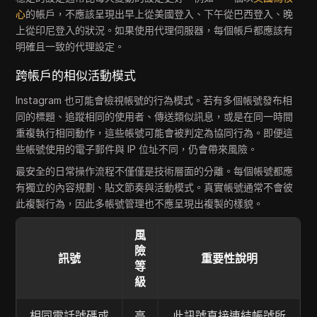
心
的帳戶，不應該呈現出早上從美國登入、下午從巴西登入、晚
上從印尼登入的狀況。如果使用代理伺服器，每個帳戶都應該有
明確且一致的代理設定。
跨帳戶的相似活動模式
Instagram 也可能會檢視帳號的行為模式。若有多個帳號發布相
同的標題、追蹤相同的使用者、傳送類似訊息，或是在同一時間
重複執行相同動作，這些帳號可能會被判定為協同行為。即便這
些帳號使用的電子郵件與 IP 位址不同，仍會帶來風險。
最安全的日常操作流程不僅僅是技術層面的分離。每個帳號都應
有獨立的內容規劃、貼文節奏與活動模式。真實帳號通常不會彼
此複製行為，因此多帳號管理也不應呈現出複製的樣貌。
風
險
訊號
重要性說明
等
級
相同電話號碼或
高
此訊號直接連結帳號所