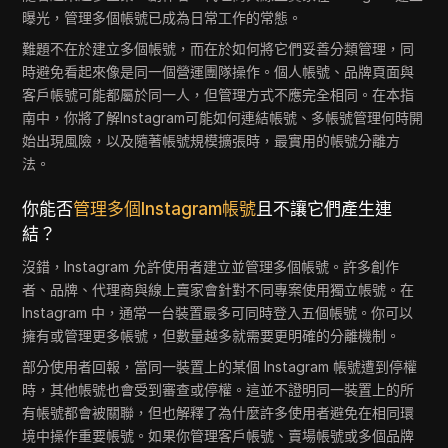
曝光，管理多個帳號已成為日常工作的常態。
難題不在於建立多個帳號，而在於如何將它們妥善分類管理，同
時避免看起來像是同一個營運團隊操作。個人帳號、品牌頁面與
客戶帳號可能都屬於同一人，但管理方式不應完全相同。在本指
南中，你將了解Instagram可能如何連結帳號、多帳號管理何時開
始出現風險，以及隨著帳號規模擴張時，最實用的帳號分離方
法。
你能否
管理多個Instagram帳號
且不讓它們產生連
結？
沒錯，Instagram 允許使用者建立並管理多個帳號。許多創作
者、品牌、代理商與線上賣家會針對不同專案使用獨立帳號。在
Instagram 中，通常一台裝置最多可同時登入五個帳號。你可以
擁有或管理更多帳號，但數量越多就需要更明確的分離機制。
部分使用者回報，當同一裝置上的某個 Instagram 帳號遭到停權
時，其他帳號也會受到審查或停權。這並不證明同一裝置上的所
有帳號都會被關聯，但也解釋了為什麼許多使用者避免在相同環
境中操作重要帳號。如果你管理客戶帳號、賣場帳號或多個品牌