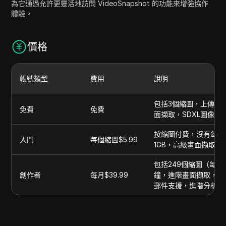
為它通過允許更靈活地訪問 VideoSnapshot 的功能來增強協作
體驗。
價格
帳號類型
費用
說明
包括3個縮圖，上傳影片
免費
免費
面擷取，SDXL圖像生
按縮圖付費，沒有每月
入門
每個縮圖$5.99
1GB，高級畫面擷取，
包括249個縮圖（每個
創作者
每月$39.99
鐘，進階畫面擷取，S
郵件支援，進階分析。