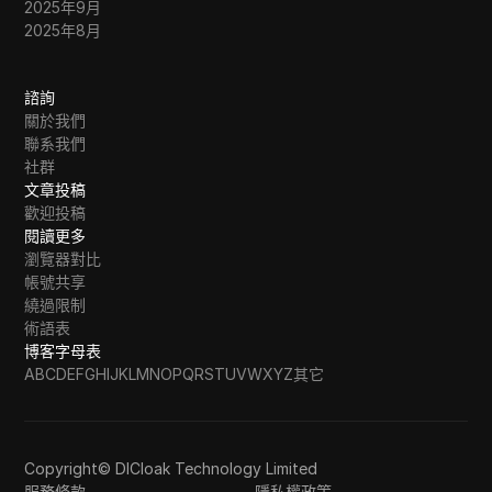
2025年9月
2025年8月
諮詢
關於我們
聯系我們
社群
文章投稿
歡迎投稿
閱讀更多
瀏覽器對比
帳號共享
繞過限制
術語表
博客字母表
A
B
C
D
E
F
G
H
I
J
K
L
M
N
O
P
Q
R
S
T
U
V
W
X
Y
Z
其它
Copyright© DICloak Technology Limited
服務條款
隱私權政策