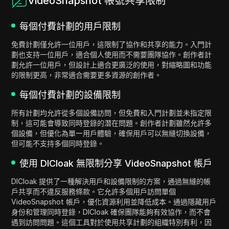
VideoSnapshot 帳號共享限制
每個付費計劃的用戶限制
免費計劃僅允許一位用戶，這限制了協作和共享的能力。入門計
劃也支持一位用戶，適合個人使用而不需要團隊協作。創作者計
劃允許一位用戶，但設計上適合更廣泛的使用，對縮略圖和功能
的限制更高，非常適合需要更多資源的創作者。
每個付費計劃的設備限制
所有計劃均允許從多個設備訪問，但免費和入門計劃並未指定限
制，這可能會導致同時登錄的潛在問題。創作者計劃雖然允許多
個設備，但優化為單一用戶體驗，確保用戶可以無縫切換設備，
但可能不支持多個同時登錄。
使用 DICloak 無限制分享 VideoSnapshot 帳戶
DICloak 提供了一種解決用戶和設備限制的方案，通過無縫的帳
戶共享而不違反服務條款。它允許多個用戶訪問單個
VideoSnapshot 帳戶，優化資源利用並降低成本。通過隱藏用戶
身份和管理同時登錄，DICloak 確保團隊能夠有效協作，而不會
遇到訪問問題。這個工具對於使用共享計劃的組織特別有利，因