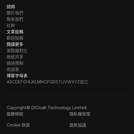
諮詢
關於我們
聯系我們
社群
文章投稿
歡迎投稿
閱讀更多
瀏覽器對比
帳號共享
繞過限制
術語表
博客字母表
A
B
C
D
E
F
G
H
I
J
K
L
M
N
O
P
Q
R
S
T
U
V
W
X
Y
Z
其它
Copyright© DICloak Technology Limited
服務條款
隱私權政策
Cookie 政策
退款協議