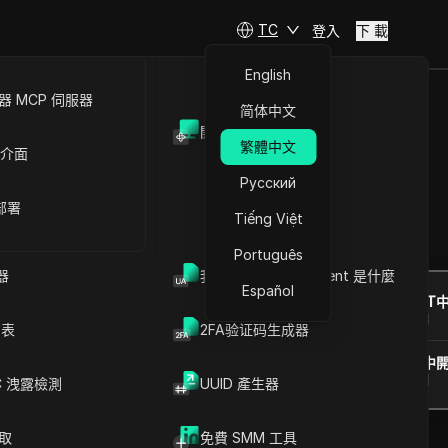
TC
登入
下 載
English
 MCP 伺服器
简体中文
開放API
繁體中文
 介面
帳號
Русский
 部署
Tiếng Việt
提問
Português
器
我的瀏覽器 User Agent 是什麼
Español
在ChatGPT
就此頁面提問
列表
2FA验证码生成器
在Claude中
就此頁面提問
C 洩露檢測
UUID 產生器
爬取
免費 SMM 工具