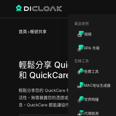
產品使用
首頁
帳號共享
視頻
輕
RPA 市場
在線工具
輕鬆分享 QuickCare 入
免費工具
和 QuickCare 企業計劃
MAC地址生成器
輕鬆分享您的 QuickCare 帳戶，無論是入門計
活性，無需暴露您的憑證或密碼。無論您是使用入門計劃的 
世界時鐘
息，QuickCare 都能讓協作變得無縫且安全。今天就
代理檢測