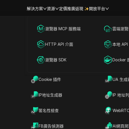
解決方案
資源
定價
推廣返現
開放平台
跨境電商
瀏覽器 MCP 服務端
海外社媒營銷
雲端瀏覽器
幫助中心
帳號共享
聯盟營銷
HTTP API 介面
廣告投放
本地 API
鬆共享 QuickCare 
RPA 市場（MCP）
擴展市場
網絡爬蟲
瀏覽器 SDK
帳號共享
Docker
門計劃、QuickCare 專業計劃
Cookie 插件
UA 生成
帳戶
立即試用
IP地址生成器
IP 地址
劃、專業計劃還是企業計劃！享受在多個設備上訪問帳戶的靈
10,000 條消息，還是企業計劃的 50,000 條消
匿名性檢查
WebRT
開始分享您的 QuickCare 帳戶，提升您的生產力！
FB廣告偵測器
AI網頁