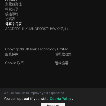
瀏覽器對比
帳號共享
繞過限制
術語表
博客字母表
A
B
C
D
E
F
G
H
I
J
K
L
M
N
O
P
Q
R
S
T
U
V
W
X
Y
Z
其它
Copyright© DICloak Technology Limited
服務條款
隱私權政策
Cookie 政策
退款協議
We use cookies to improve your experience.
You can opt out if you wish.
Cookie Policy
.
Accept