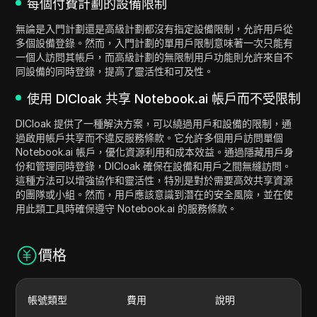
每個付費計劃的設備限制
無論是入門計劃還是高級計劃都沒有指定設備限制，允許用戶從
多個設備登錄。然而，入門計劃的單用戶限制意味著一次只能有
一個人訪問其帳戶，而高級計劃的無限制用戶功能則允許來自不
同設備的同時登錄，提高了靈活性和可及性。
使用 DICloak 共享 Notebook.ai 帳戶而不受限制
DICloak 提供了一種解決方案，可以繞過用戶和設備的限制，通
過啟用帳戶共享而不違反服務條款。它允許多個用戶訪問單個
Notebook.ai 帳戶，優化資源利用和成本效益。通過隱藏用戶身
份和管理同時登錄，DICloak 確保在設備和用戶之間無縫訪問。
這種方法可以增強協作和靈活性，特別是對於需要高效共享資源
的團隊或小組。然而，用戶應該意識到潛在的安全風險，並在使
用此類工具時確保遵守 Notebook.ai 的服務條款。
價格
帳號類型
費用
說明