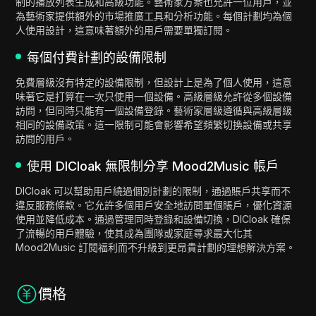
制的播放列表生成和高級功能。藝術家方案也允許一位用戶，並
為藝術家提供額外的市場推廣工具和分析功能。每個計劃均為個
人使用設計，這意味著額外的用戶需要單獨訂閱。
每個付費計劃的設備限制
免費層級沒有特定的設備限制，但設計上是為了個人使用，這意
味著它是打算在一次只使用一個設備。高級層級允許從多個設備
訪問，但同時只能有一個設備登錄。藝術家層級遵循與高級層級
相同的設備政策。這一限制可能會影響希望頻繁切換設備或共享
訪問的用戶。
使用 DICloak 無限制分享 Mood2Music 帳戶
DICloak 可以幫助用戶繞過個別計劃的限制，通過賬戶共享而不
違反服務條款。它允許多個用戶安全地訪問單個賬戶，優化資源
使用並降低成本。通過管理同時登錄和設備切換，DICloak 確保
了流暢的用戶體驗，使其成為團隊或家庭尋求最大化其
Mood2Music 訂閱福利而不升級到更昂貴計劃的理想解決方案。
價格