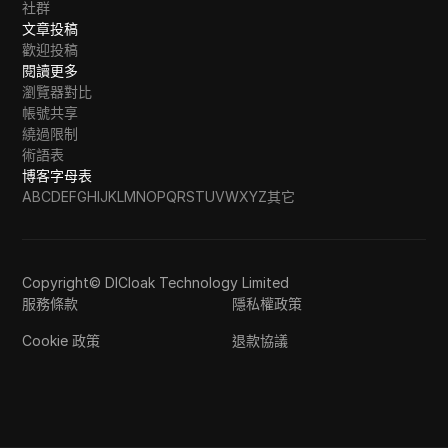
社群
文章投稿
歡迎投稿
閱讀更多
瀏覽器對比
帳號共享
繞過限制
術語表
博客字母表
A
B
C
D
E
F
G
H
I
J
K
L
M
N
O
P
Q
R
S
T
U
V
W
X
Y
Z
其它
Copyright© DICloak Technology Limited
服務條款
隱私權政策
Cookie 政策
退款協議