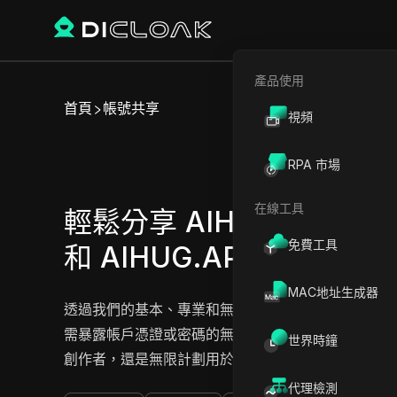
產品使用
首頁
帳號共享
視頻
輕
RPA 市場
在線工具
輕鬆分享 AIHUG.APP 基
免費工具
和 AIHUG.APP 無限版帳
MAC地址生成器
透過我們的基本、專業和無限計劃，解鎖 AIHUG.
需暴露帳戶憑證或密碼的無縫訪問 AI 擁抱視頻生
世界時鐘
創作者，還是無限計劃用於無限創意，共享從未如此簡單
代理檢測