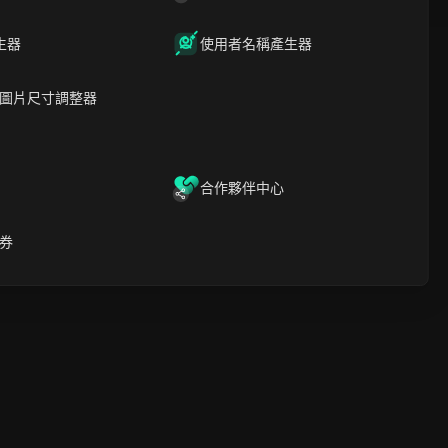
生器
使用者名稱產生器
圖片尺寸調整器
合作夥伴中心
視頻工作室，允許用戶僅通過兩張圖片創建感人的擁抱視頻。
。
券