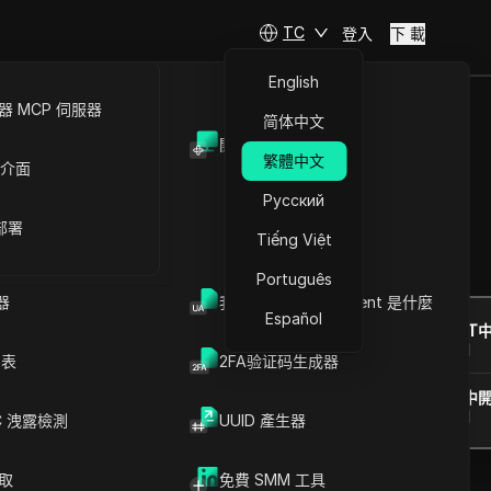
TC
登入
下 載
English
 MCP 伺服器
简体中文
開放API
繁體中文
 介面
帳號
Русский
 部署
Tiếng Việt
提問
Português
器
我的瀏覽器 User Agent 是什麼
Español
在ChatGPT
就此頁面提問
列表
2FA验证码生成器
在Claude中
就此頁面提問
C 洩露檢測
UUID 產生器
爬取
免費 SMM 工具