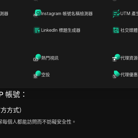
AI模型
AI短視頻生成器
檢測器
Instagram 帳號名稱檢測器
UTM 產
LinkedIn 標題生成器
社交媒體
熱門視訊
代理資源
器，徹底改變了虛擬連接。這款以 AI 驅動的工具，名為 AI 擁抱
e AI 等先進技術，它生成針對不同關係和特殊事件量身定制的逼真擁抱動畫
空投
代理優惠
PP 帳號：
（官方方式）
保每個人都能訪問而不妨礙安全性。