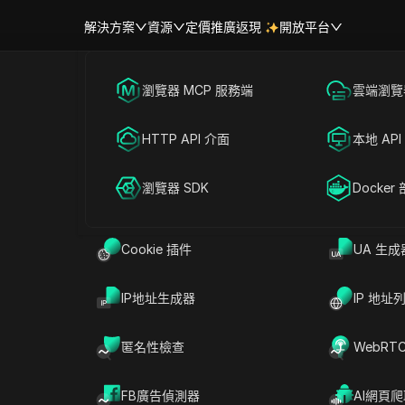
解決方案
資源
定價
推廣返現
開放平台
跨境電商
瀏覽器 MCP 服務端
海外社媒營銷
雲端瀏覽器
幫助中心
帳號共享
聯盟營銷
HTTP API 介面
廣告投放
本地 API
鬆共享 AIHUG.APP 
RPA 市場（MCP）
擴展市場
網絡爬蟲
瀏覽器 SDK
帳號共享
Docker
本版、AIHUG.APP 專業版
Cookie 插件
UA 生成
戶
立即試用
IP地址生成器
IP 地址
APP 的力量，讓您的帳戶可以在多個設備上共享！享受無
成。無論您選擇基本計劃用於個人項目、專業計劃用於內容
匿名性檢查
WebRT
。今天就開始與 AIHUG.APP 進行協作和創作吧！
FB廣告偵測器
AI網頁