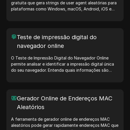
gratuita que gera strings de user agent aleatórias para
plataformas como Windows, macOS, Android, iOS e
Linux. Essas strings compartilham detalhes sobre
dispositivos e navegadores com servidores, auxiliando
no teste de sites, verificação de compatibilidade e
otimização de desenvolvimento. Simplifique seus fluxos
Teste de impressão digital do
de trabalho — comece a gerar user agents hoje mesmo!
navegador online
O Teste de Impressão Digital do Navegador Online
permite analisar e identificar a impressão digital única
do seu navegador. Entenda quais informações são
compartilhadas com sites e tome medidas para
proteger sua privacidade e aumentar sua segurança na
internet.
Gerador Online de Endereços MAC
Aleatórios
A ferramenta de gerador online de endereços MAC
aleatórios pode gerar rapidamente endereços MAC que