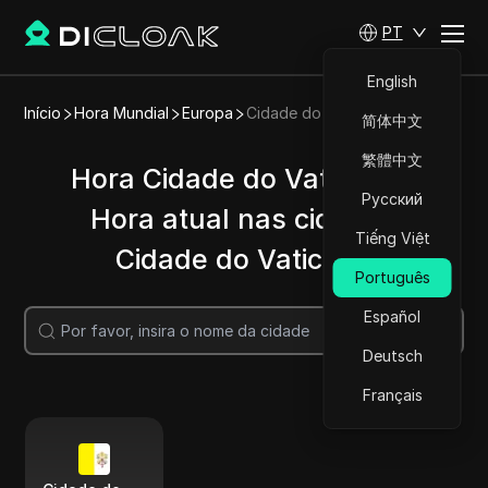
PT
English
Início
Hora Mundial
Europa
Cidade do Vaticano
简体中文
繁體中文
Hora Cidade do Vaticano |
Русский
Hora atual nas cidades
Tiếng Việt
Cidade do Vaticano
Português
Español
Pesquisar
Deutsch
Français