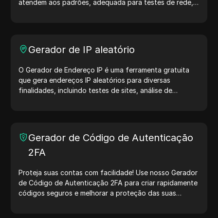
atendem aos padrões, adequada para testes de rede,
simulação de dispositivos e outros cenários.
Gerador de IP aleatório
O Gerador de Endereço IP é uma ferramenta gratuita
que gera endereços IP aleatórios para diversas
finalidades, incluindo testes de sites, análise de
segurança e desenvolvimento. Com recursos como
identificação de localização de IP e geração de IPs
aleatórios, ele permite gerar rapidamente endereços IP
para testar geolocalização, verificar privacidade e
Gerador de Código de Autenticação
muito mais. Simplifique seus fluxos de trabalho e
2FA
otimize seu processo de desenvolvimento — gere
endereços IP agora mesmo!
Proteja suas contas com facilidade! Use nosso Gerador
de Código de Autenticação 2FA para criar rapidamente
códigos seguros e melhorar a proteção das suas
contas. Experimente agora e proteja sua vida digital!