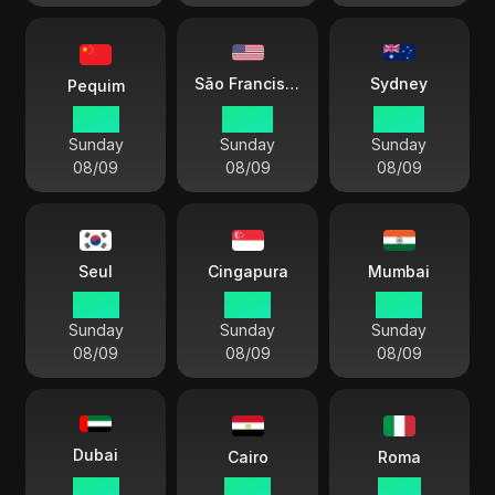
Sydney
São Francisco
Pequim
17:50
02:50
20:50
Sunday
Sunday
Sunday
08/09
08/09
08/09
Seul
Cingapura
Mumbai
18:50
17:50
15:20
Sunday
Sunday
Sunday
08/09
08/09
08/09
Dubai
Cairo
Roma
13:50
12:50
11:50