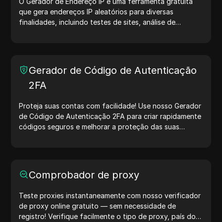
O Gerador de Endereço IP é uma ferramenta gratuita
que gera endereços IP aleatórios para diversas
finalidades, incluindo testes de sites, análise de
segurança e desenvolvimento. Com recursos como
identificação de localização de IP e geração de IPs
aleatórios, ele permite gerar rapidamente endereços IP
para testar geolocalização, verificar privacidade e
Gerador de Código de Autenticação
muito mais. Simplifique seus fluxos de trabalho e
2FA
otimize seu processo de desenvolvimento — gere
endereços IP agora mesmo!
Proteja suas contas com facilidade! Use nosso Gerador
de Código de Autenticação 2FA para criar rapidamente
códigos seguros e melhorar a proteção das suas
contas. Experimente agora e proteja sua vida digital!
Comprobador de proxy
Teste proxies instantaneamente com nosso verificador
de proxy online gratuito — sem necessidade de
registro! Verifique facilmente o tipo de proxy, país do