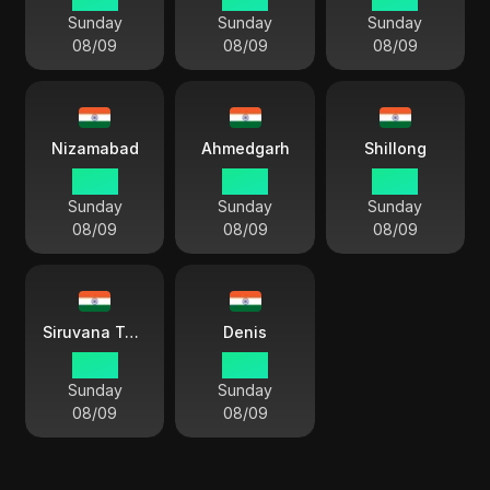
Sunday
Sunday
Sunday
08/09
08/09
08/09
Nizamabad
Ahmedgarh
Shillong
15:20
15:20
15:20
Sunday
Sunday
Sunday
08/09
08/09
08/09
Siruvana Tapuram
Denis
15:20
15:20
Sunday
Sunday
08/09
08/09