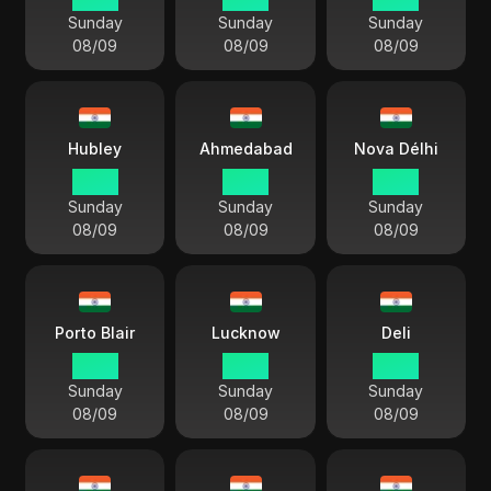
Sunday
Sunday
Sunday
08/09
08/09
08/09
Hubley
Ahmedabad
Nova Délhi
15:20
15:20
15:20
Sunday
Sunday
Sunday
08/09
08/09
08/09
Porto Blair
Lucknow
Deli
15:20
15:20
15:20
Sunday
Sunday
Sunday
08/09
08/09
08/09