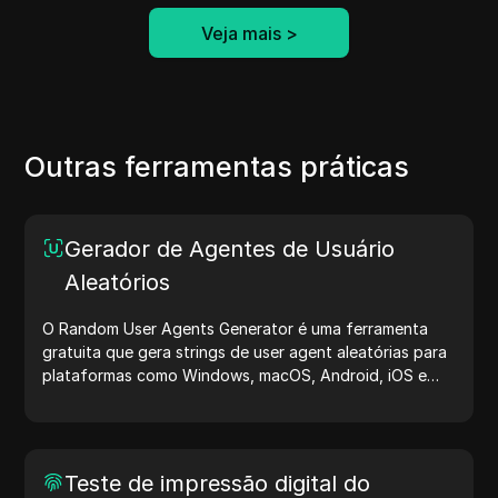
Veja mais
>
Outras ferramentas práticas
Gerador de Agentes de Usuário
Aleatórios
O Random User Agents Generator é uma ferramenta
gratuita que gera strings de user agent aleatórias para
plataformas como Windows, macOS, Android, iOS e
Linux. Essas strings compartilham detalhes sobre
dispositivos e navegadores com servidores, auxiliando
no teste de sites, verificação de compatibilidade e
otimização de desenvolvimento. Simplifique seus fluxos
Teste de impressão digital do
de trabalho — comece a gerar user agents hoje mesmo!