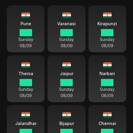
Pune
Varanasi
Kirapunzi
15:20
15:20
15:20
Sunday
Sunday
Sunday
08/09
08/09
08/09
Thersa
Jaipur
Narbari
15:20
15:20
15:20
Sunday
Sunday
Sunday
08/09
08/09
08/09
Jalandhar
Bijapur
Chennai
15:20
15:20
15:20