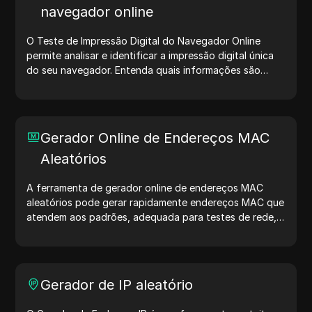
navegador online
O Teste de Impressão Digital do Navegador Online
permite analisar e identificar a impressão digital única
do seu navegador. Entenda quais informações são
compartilhadas com sites e tome medidas para
proteger sua privacidade e aumentar sua segurança na
internet.
Gerador Online de Endereços MAC
Aleatórios
A ferramenta de gerador online de endereços MAC
aleatórios pode gerar rapidamente endereços MAC que
atendem aos padrões, adequada para testes de rede,
simulação de dispositivos e outros cenários.
Gerador de IP aleatório