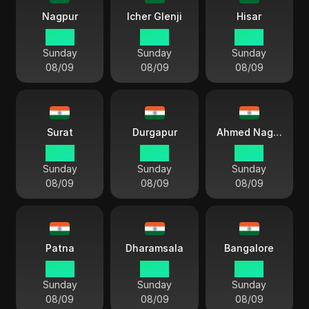
Nagpur
Icher Glenji
Hisar
15:20
15:20
15:20
Sunday
Sunday
Sunday
08/09
08/09
08/09
Surat
Durgapur
Ahmed Nagar
15:20
15:20
15:20
Sunday
Sunday
Sunday
08/09
08/09
08/09
Patna
Dharamsala
Bangalore
15:20
15:20
15:20
Sunday
Sunday
Sunday
08/09
08/09
08/09