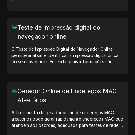
Linux. Essas strings compartilham detalhes sobre
dispositivos e navegadores com servidores, auxiliando
no teste de sites, verificação de compatibilidade e
otimização de desenvolvimento. Simplifique seus fluxos
Teste de impressão digital do
de trabalho — comece a gerar user agents hoje mesmo!
navegador online
O Teste de Impressão Digital do Navegador Online
permite analisar e identificar a impressão digital única
do seu navegador. Entenda quais informações são
compartilhadas com sites e tome medidas para
proteger sua privacidade e aumentar sua segurança na
internet.
Gerador Online de Endereços MAC
Aleatórios
A ferramenta de gerador online de endereços MAC
aleatórios pode gerar rapidamente endereços MAC que
atendem aos padrões, adequada para testes de rede,
simulação de dispositivos e outros cenários.