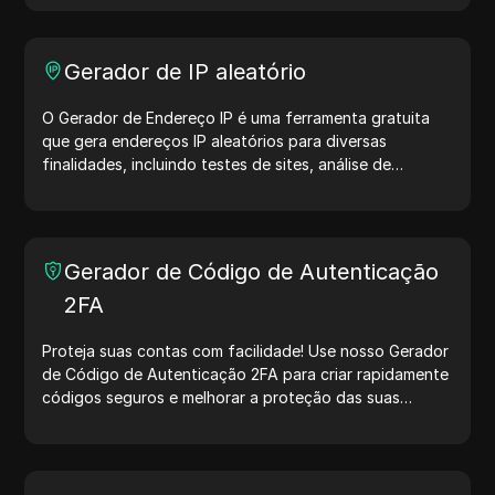
Gerador de IP aleatório
O Gerador de Endereço IP é uma ferramenta gratuita
que gera endereços IP aleatórios para diversas
finalidades, incluindo testes de sites, análise de
segurança e desenvolvimento. Com recursos como
identificação de localização de IP e geração de IPs
aleatórios, ele permite gerar rapidamente endereços IP
para testar geolocalização, verificar privacidade e
Gerador de Código de Autenticação
muito mais. Simplifique seus fluxos de trabalho e
2FA
otimize seu processo de desenvolvimento — gere
endereços IP agora mesmo!
Proteja suas contas com facilidade! Use nosso Gerador
de Código de Autenticação 2FA para criar rapidamente
códigos seguros e melhorar a proteção das suas
contas. Experimente agora e proteja sua vida digital!