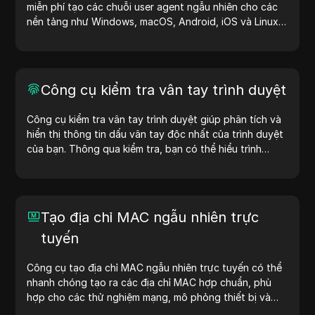
miễn phí tạo các chuỗi user agent ngẫu nhiên cho các
nền tảng như Windows, macOS, Android, iOS và Linux.
Chuỗi user agent cung cấp thông tin về thiết bị và trình
duyệt cho máy chủ, hỗ trợ kiểm tra website, kiểm tra
khả năng tương thích và tối ưu hóa quy trình phát triển.
Đơn giản hóa quy trình làm việc của bạn—bắt đầu tạo
Công cụ kiểm tra vân tay trình duyệt
user agent ngay hôm nay!
Công cụ kiểm tra vân tay trình duyệt giúp phân tích và
hiển thị thông tin dấu vân tay độc nhất của trình duyệt
của bạn. Thông qua kiểm tra, bạn có thể hiểu trình
duyệt của mình chia sẻ thông tin gì với các trang web
và thực hiện các biện pháp cải thiện quyền riêng tư và
bảo mật.
Tạo địa chỉ MAC ngẫu nhiên trực
tuyến
Công cụ tạo địa chỉ MAC ngẫu nhiên trực tuyến có thể
nhanh chóng tạo ra các địa chỉ MAC hợp chuẩn, phù
hợp cho các thử nghiệm mạng, mô phỏng thiết bị và
các tình huống khác.