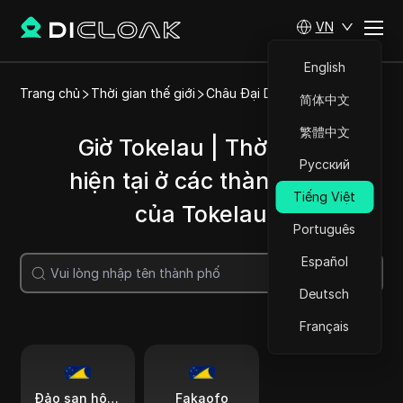
VN
English
Trang chủ
Thời gian thế giới
Châu Đại Dương
Tokelau
简体中文
繁體中文
Giờ Tokelau | Thời gian
Русский
hiện tại ở các thành phố
Tiếng Việt
của Tokelau
Português
Español
Tìm kiếm
Deutsch
Français
Đảo san hô Atafu
Fakaofo