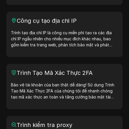
Công cụ tạo địa chỉ IP
Trình tạo địa chỉ IP là công cụ miễn phí tạo ra các địa
chỉ IP ngẫu nhiên cho nhiều mục đích khác nhau, bao
gồm kiểm tra trang web, phân tích bảo mật và phát
triển. Với các tính năng như nhận diện vị trí địa chỉ IP và
tạo địa chỉ IP ngẫu nhiên, công cụ này giúp bạn nhanh
chóng tạo địa chỉ IP để kiểm tra địa lý, kiểm tra quyền
riêng tư và nhiều mục đích khác. Đơn giản hóa quy trình
Trình Tạo Mã Xác Thực 2FA
làm việc và cải thiện quá trình phát triển — tạo địa chỉ
IP ngay hôm nay!
Bảo vệ tài khoản của bạn thật dễ dàng! Sử dụng Trình
Tạo Mã Xác Thực 2FA của chúng tôi để nhanh chóng
tạo mã xác thực an toàn và tăng cường bảo mật tài
khoản của bạn. Hãy thử ngay bây giờ để bảo vệ cuộc
sống số của bạn!
Trình kiểm tra proxy