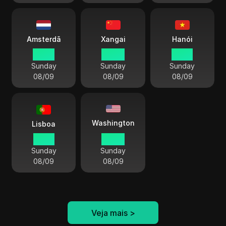
Amsterdã
Xangai
Hanói
14 48
20 48
19 48
Sunday
Sunday
Sunday
08/09
08/09
08/09
Washington
Lisboa
13 48
08 48
Sunday
Sunday
08/09
08/09
Veja mais
>