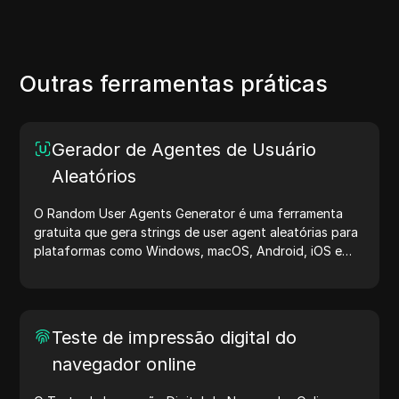
Outras ferramentas práticas
Gerador de Agentes de Usuário
Aleatórios
O Random User Agents Generator é uma ferramenta
gratuita que gera strings de user agent aleatórias para
plataformas como Windows, macOS, Android, iOS e
Linux. Essas strings compartilham detalhes sobre
dispositivos e navegadores com servidores, auxiliando
no teste de sites, verificação de compatibilidade e
otimização de desenvolvimento. Simplifique seus fluxos
Teste de impressão digital do
de trabalho — comece a gerar user agents hoje mesmo!
navegador online