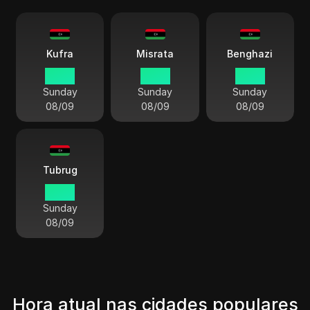
Kufra
Misrata
Benghazi
14 48
14 48
14 48
Sunday
Sunday
Sunday
08/09
08/09
08/09
Tubrug
14 48
Sunday
08/09
Hora atual nas cidades populares