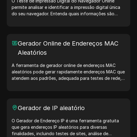
O Teste de Impressão Digital do Navegador Online
permite analisar e identificar a impressão digital única
do seu navegador. Entenda quais informações são
compartilhadas com sites e tome medidas para
proteger sua privacidade e aumentar sua segurança na
internet.
Gerador Online de Endereços MAC
Aleatórios
A ferramenta de gerador online de endereços MAC
aleatórios pode gerar rapidamente endereços MAC que
atendem aos padrões, adequada para testes de rede,
simulação de dispositivos e outros cenários.
Gerador de IP aleatório
O Gerador de Endereço IP é uma ferramenta gratuita
que gera endereços IP aleatórios para diversas
finalidades, incluindo testes de sites, análise de