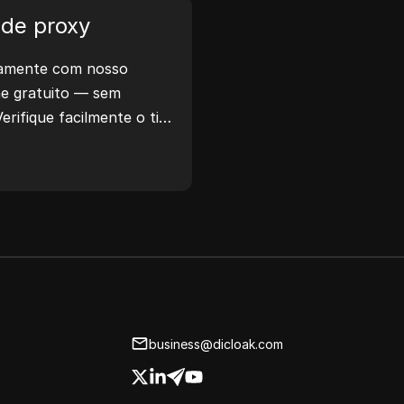
privacidade e muito mais.
de proxy
e trabalho e otimize seu
eamente com nosso
ento — gere endereços
ine gratuito — sem
erifique facilmente o tipo
localização do proxy,
muito mais.
business@dicloak.com