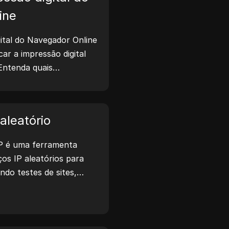
ine
ital do Navegador Online
icar a impressão digital
Entenda quais
ilhadas com sites e tome
a privacidade e aumentar
t.
aleatório
P é uma ferramenta
os IP aleatórios para
indo testes de sites,
desenvolvimento. Com
ão de localização de IP e
, ele permite gerar
 para testar