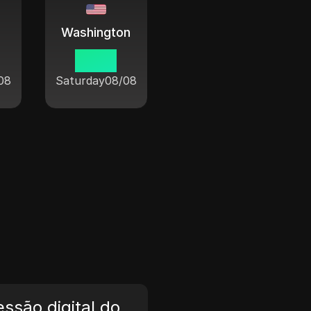
Washington
07 27
08
Saturday
08/08
ssão digital do