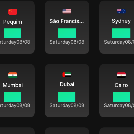
Sydney
São Francisco
Pequim
19 27
04 27
22 27
aturday
08/08
Saturday
08/08
Saturday
08/
Dubai
Mumbai
Cairo
16 57
15 27
14 27
aturday
08/08
Saturday
08/08
Saturday
08/