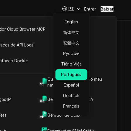
PT
Entrar
Baixar
English
idor Cloud Browser MCP
简体中文
ta
API Aberta
繁體中文
faces de API Local
Русский
 Extensões
íbia
antacao Docker
Tiếng Việt
Português
Qual é o User Agent do meu
sar
navegador
Español
Deutsch
ços IP
Gerador de Código 2FA
Français
est
Gerador de UUID
Tubrug
 IA
Ferramentas SMM Grátis