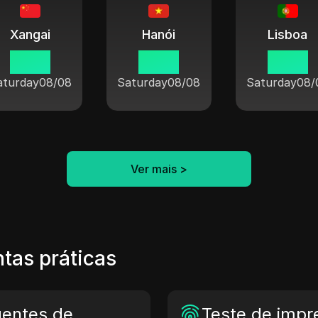
Xangai
Hanói
Lisboa
19 27
18 27
12 27
aturday
08/08
Saturday
08/08
Saturday
08/
Ver mais
>
tas práticas
gentes de
Teste de impre