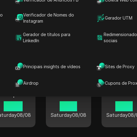
13 27
13 27
13 27
aturday
08/08
Saturday
08/08
Saturday
08/
do
Verificador de Nomes do
Gerador UTM
Instagram
Gerador de títulos para
Redimensionado
LinkedIn
sociais
al nas cidades populares em tod
Principais insights de vídeos
Sites de Proxy
Airdrop
Cupons de Pro
Londres
Berlim
Tóquio
20 27
12 27
13 27
aturday
08/08
Saturday
08/08
Saturday
08/