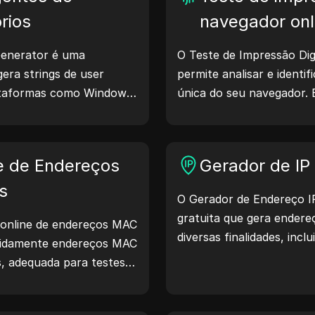
rios
navegador onl
enerator é uma
O Teste de Impressão Dig
era strings de user
permite analisar e identif
lataformas como Windows,
única do seu navegador. 
ux. Essas strings
informações são compart
bre dispositivos e
medidas para proteger su
es, auxiliando no teste
sua segurança na interne
e de Endereços
Gerador de IP 
ompatibilidade e
mento. Simplifique seus
s
O Gerador de Endereço I
ece a gerar user agents
gratuita que gera endereç
 online de endereços MAC
diversas finalidades, inclu
apidamente endereços MAC
análise de segurança e 
, adequada para testes
recursos como identificaç
positivos e outros
geração de IPs aleatórios
rapidamente endereços IP