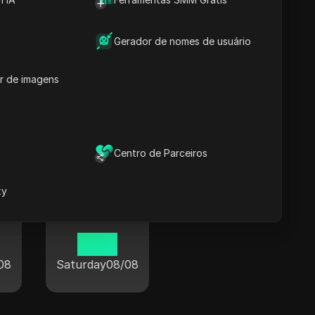
13 27
08
Saturday
08/08
Gerador de nomes de usuário
r de imagens
o o mundo
Centro de Parceiros
xy
Paris
13 27
08
Saturday
08/08