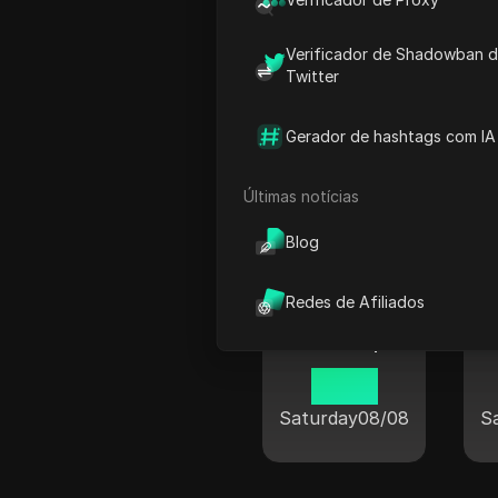
13 27
Saturday
08/08
S
Verificador de Shadowban 
Twitter
Gerador de hashtags com IA
Hora atu
Últimas notícias
Blog
Redes de Afiliados
Nova Iorque
07 27
Saturday
08/08
S