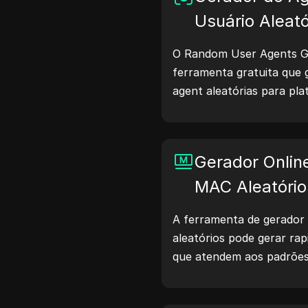
Usuário Aleató
O Random User Agents G
ferramenta gratuita que g
agent aleatórias para p
macOS, Android, iOS e Lin
compartilham detalhes so
navegadores com servidor
Gerador Onlin
de sites, verificação de c
otimização de desenvolvi
MAC Aleatório
fluxos de trabalho — com
A ferramenta de gerador
hoje mesmo!
aleatórios pode gerar r
que atendem aos padrões
de rede, simulação de dis
cenários.