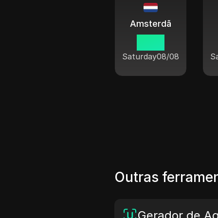
Amsterdã
13 27
Saturday
08/08
S
Outras ferramen
Gerador de A