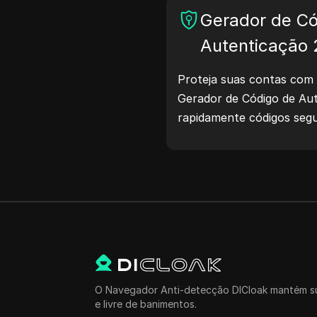
Gerador de Có
Autenticação
Proteja suas contas com 
Gerador de Código de Aut
rapidamente códigos seg
proteção das suas conta
proteja sua vida digital!
O Navegador Anti-detecção DICloak mantém su
e livre de banimentos.