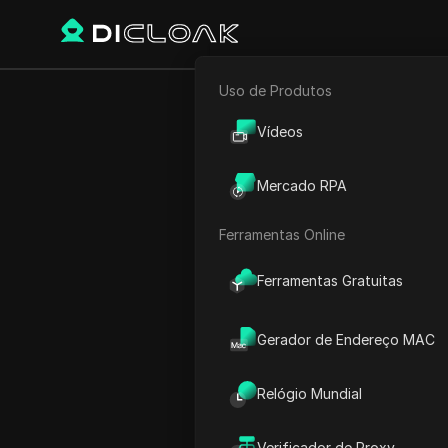
Uso de Produtos
E-commerce
Início
Hora Mundial
Áfric
Vídeos
Marketing de Afiliados
Mercado RPA
Hor
Rastreador Web
Ferramentas Online
Ferramentas Gratuitas
Gerador de Endereço MAC
Relógio Mundial
Kufra
Verificador de Proxy