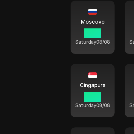
Moscovo
14 27
Saturday
08/08
S
Cingapura
19 27
Saturday
08/08
S