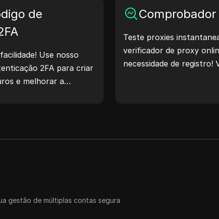
digo de
geolocalização, verificar 
Comprobador 
Simplifique seus fluxos d
 2FA
Teste proxies instantan
processo de desenvolvim
verificador de proxy onl
IP agora mesmo!
facilidade! Use nosso
necessidade de registro! V
enticação 2FA para criar
de proxy, país do proxy, 
uros e melhorar a
fuso horário do proxy e 
s. Experimente agora e
a gestão de múltiplas contas segura