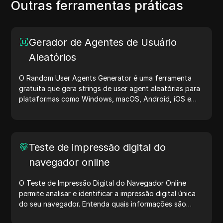
Outras ferramentas práticas
Gerador de Agentes de Usuário
Aleatórios
O Random User Agents Generator é uma ferramenta
gratuita que gera strings de user agent aleatórias para
plataformas como Windows, macOS, Android, iOS e
Linux. Essas strings compartilham detalhes sobre
dispositivos e navegadores com servidores, auxiliando
no teste de sites, verificação de compatibilidade e
otimização de desenvolvimento. Simplifique seus fluxos
Teste de impressão digital do
de trabalho — comece a gerar user agents hoje mesmo!
navegador online
O Teste de Impressão Digital do Navegador Online
permite analisar e identificar a impressão digital única
do seu navegador. Entenda quais informações são
compartilhadas com sites e tome medidas para