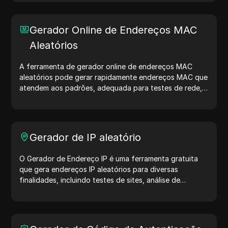
proteger sua privacidade e aumentar sua segurança na
internet.
Gerador Online de Endereços MAC
Aleatórios
A ferramenta de gerador online de endereços MAC
aleatórios pode gerar rapidamente endereços MAC que
atendem aos padrões, adequada para testes de rede,
simulação de dispositivos e outros cenários.
Gerador de IP aleatório
O Gerador de Endereço IP é uma ferramenta gratuita
que gera endereços IP aleatórios para diversas
finalidades, incluindo testes de sites, análise de
segurança e desenvolvimento. Com recursos como
identificação de localização de IP e geração de IPs
aleatórios, ele permite gerar rapidamente endereços IP
para testar geolocalização, verificar privacidade e