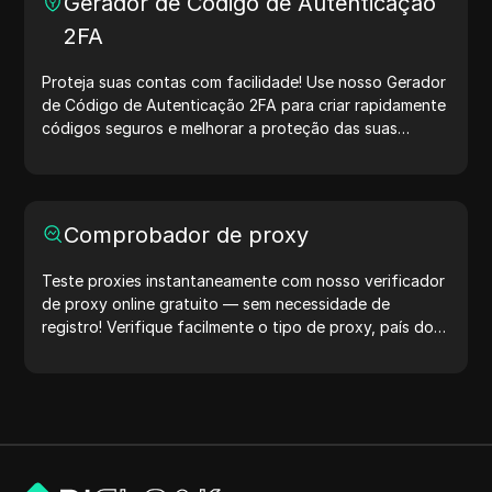
Gerador de Código de Autenticação
muito mais. Simplifique seus fluxos de trabalho e
2FA
otimize seu processo de desenvolvimento — gere
endereços IP agora mesmo!
Proteja suas contas com facilidade! Use nosso Gerador
de Código de Autenticação 2FA para criar rapidamente
códigos seguros e melhorar a proteção das suas
contas. Experimente agora e proteja sua vida digital!
Comprobador de proxy
Teste proxies instantaneamente com nosso verificador
de proxy online gratuito — sem necessidade de
registro! Verifique facilmente o tipo de proxy, país do
proxy, localização do proxy, fuso horário do proxy e
muito mais.