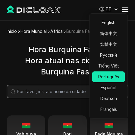
PT
English
Início
Hora Mundial
África
Burquina Faso
简体中文
繁體中文
Hora Burquina Faso |
Русский
Hora atual nas cidades
Tiếng Việt
Burquina Faso
Português
Español
Pesquisar
Deutsch
Français
Vahiguya
Dori
Fada Ngulma