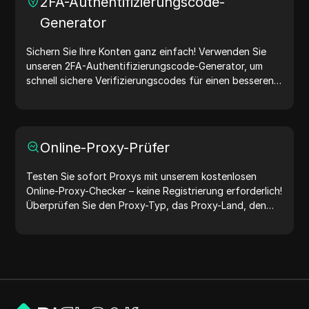
2FA-Authentifizierungscode-
Generator
Sichern Sie Ihre Konten ganz einfach! Verwenden Sie
unseren 2FA-Authentifizierungscode-Generator, um
schnell sichere Verifizierungscodes für einen besseren
Kontoschutz zu erstellen. Probieren Sie es jetzt aus und
schützen Sie Ihr digitales Leben!
Online-Proxy-Prüfer
Testen Sie sofort Proxys mit unserem kostenlosen
Online-Proxy-Checker – keine Registrierung erforderlich!
Überprüfen Sie den Proxy-Typ, das Proxy-Land, den
Proxy-Standort, die Proxy-Zeitzone und mehr ganz
einfach.