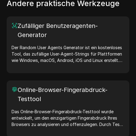
Andere praktische Werkzeuge
Zufälliger Benutzeragenten-
Generator
Der Random User Agents Generator ist ein kostenloses
Tool, das zufällige User-Agent-Strings für Plattformen
wie Windows, macOS, Android, iOS und Linux erstellt.
User-Agent-Strings teilen Geräte- und Browserdetails
mit Webservern und unterstützen bei Website-Tests,
Kompatibilitätsprüfungen und Entwicklungsoptimierung.
Vereinfachen Sie Ihre Arbeitsabläufe – generieren Sie
Online-Browser-Fingerabdruck-
noch heute User-Agents!
Testtool
Das Online-Browser-Fingerabdruck-Testtool wurde
entwickelt, um den einzigartigen Fingerabdruck Ihres
Browsers zu analysieren und offenzulegen. Durch Tests
können Sie verstehen, welche Informationen Ihr Browser