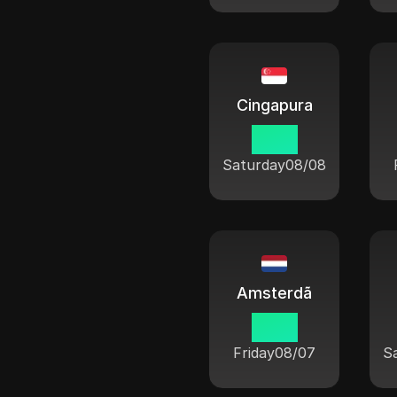
Cingapura
01 15
Saturday
08/08
Amsterdã
19 15
Friday
08/07
S