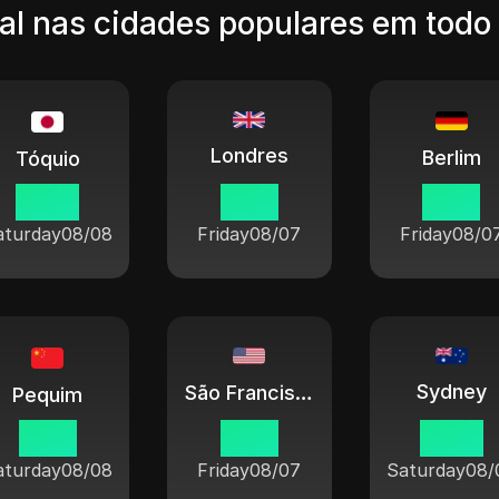
al nas cidades populares em tod
Londres
Berlim
Tóquio
02 15
18 15
19 15
aturday
08/08
Friday
08/07
Friday
08/0
Sydney
São Francisco
Pequim
01 15
10 15
04 15
aturday
08/08
Friday
08/07
Saturday
08/