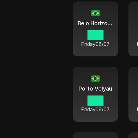
Belo Horizonte
14 15
Friday
08/07
Porto Velyau
13 15
Friday
08/07