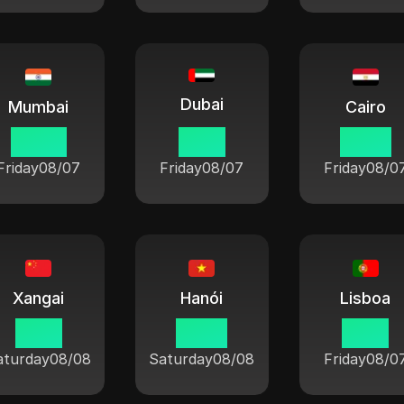
Dubai
Mumbai
Cairo
22 45
21 15
20 15
Friday
08/07
Friday
08/07
Friday
08/0
Xangai
Hanói
Lisboa
01 15
00 15
18 15
aturday
08/08
Saturday
08/08
Friday
08/0