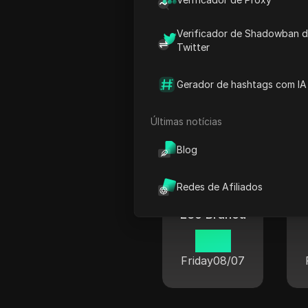
Verificador de Shadowban 
Twitter
Goiânia
Gerador de hashtags com IA
14 15
Friday
08/07
Últimas notícias
Blog
Redes de Afiliados
Leo Brancu
12 15
Friday
08/07