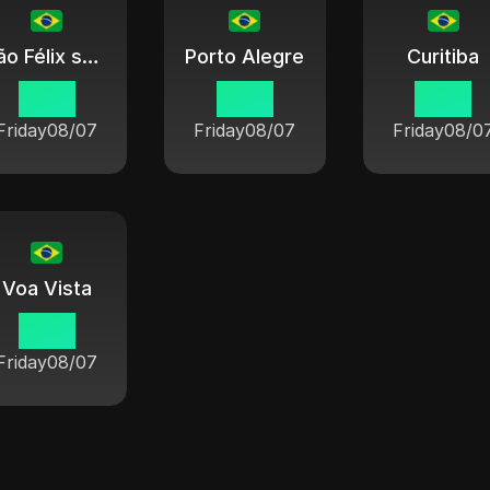
São Félix sur Shengu
Porto Alegre
Curitiba
14 15
14 15
14 15
Friday
08/07
Friday
08/07
Friday
08/0
Voa Vista
13 15
Friday
08/07