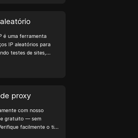
a privacidade e aumentar
t.
aleatório
P é uma ferramenta
os IP aleatórios para
indo testes de sites,
desenvolvimento. Com
ão de localização de IP e
, ele permite gerar
 para testar
privacidade e muito mais.
de proxy
e trabalho e otimize seu
eamente com nosso
ento — gere endereços
ine gratuito — sem
erifique facilmente o tipo
localização do proxy,