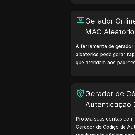
compartilham detalhes so
navegadores com servidor
Gerador Onlin
de sites, verificação de c
otimização de desenvolvi
MAC Aleatório
fluxos de trabalho — com
A ferramenta de gerador
hoje mesmo!
aleatórios pode gerar r
que atendem aos padrões
de rede, simulação de dis
cenários.
Gerador de Có
Autenticação
Proteja suas contas com 
Gerador de Código de Aut