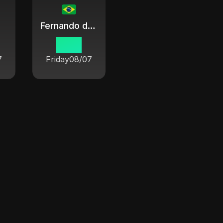
Fernando de Noronha
15 15
7
Friday
08/07