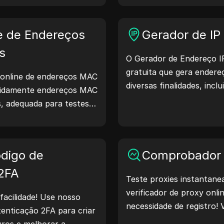
bre dispositivos e
medidas para proteger su
es, auxiliando no teste
sua segurança na interne
e de Endereços
Gerador de IP 
ompatibilidade e
mento. Simplifique seus
s
O Gerador de Endereço I
ece a gerar user agents
gratuita que gera endereç
 online de endereços MAC
diversas finalidades, inclu
apidamente endereços MAC
análise de segurança e 
, adequada para testes
recursos como identificaç
positivos e outros
geração de IPs aleatórios
rapidamente endereços IP
digo de
geolocalização, verificar 
Comprobador 
Simplifique seus fluxos d
 2FA
Teste proxies instantan
processo de desenvolvim
verificador de proxy onl
IP agora mesmo!
facilidade! Use nosso
necessidade de registro! V
enticação 2FA para criar
de proxy, país do proxy, 