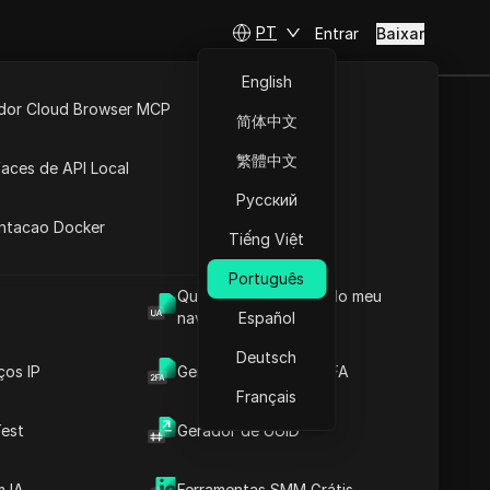
PT
Entrar
Baixar
English
idor Cloud Browser MCP
简体中文
ta
API Aberta
繁體中文
faces de API Local
Русский
 Extensões
antacao Docker
Tiếng Việt
Português
Qual é o User Agent do meu
navegador
Español
Deutsch
ços IP
Gerador de Código 2FA
Français
est
Gerador de UUID
rasil
 IA
Ferramentas SMM Grátis