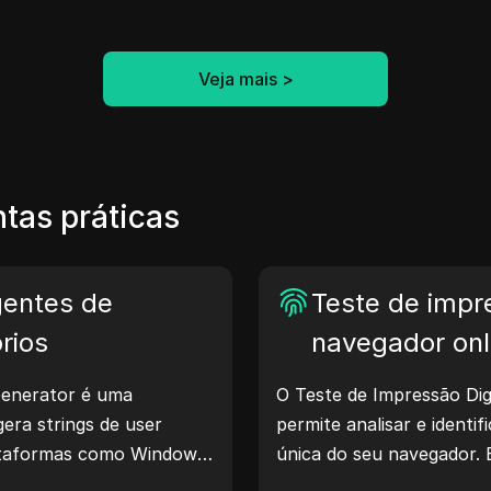
Veja mais
>
tas práticas
gentes de
Teste de impre
rios
navegador onl
enerator é uma
O Teste de Impressão Dig
era strings de user
permite analisar e identif
lataformas como Windows,
única do seu navegador. 
ux. Essas strings
informações são compart