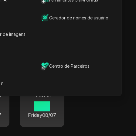
Gerador de nomes de usuário
Guarulhos
r de imagens
14 15
7
Friday
08/07
Centro de Parceiros
xy
a
Niterói
14 15
7
Friday
08/07