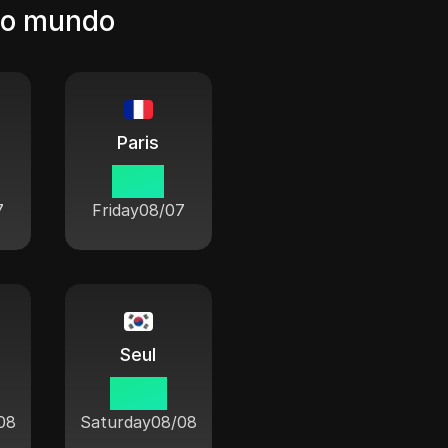
o o mundo
Paris
19 15
7
Friday
08/07
Seul
02 15
08
Saturday
08/08