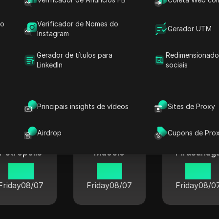
do
Verificador de Nomes do
Gerador UTM
Instagram
Iguaçu
Krissiuma
Santos
Gerador de títulos para
Redimensionado
LinkedIn
sociais
14 15
14 15
14 15
Friday
08/07
Friday
08/07
Friday
08/0
Principais insights de vídeos
Sites de Proxy
Airdrop
Cupons de Pro
Petrópolis
Maceió
Pirasunag
14 15
14 15
14 15
Friday
08/07
Friday
08/07
Friday
08/0