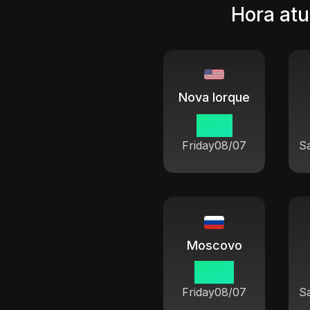
Hora atu
Nova Iorque
13 15
Friday
08/07
S
Moscovo
20 15
Friday
08/07
S