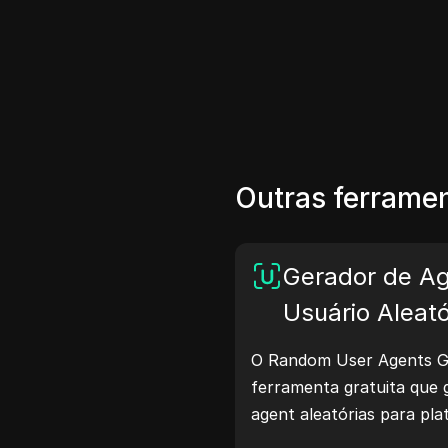
Outras ferramen
Gerador de A
Usuário Aleató
O Random User Agents G
ferramenta gratuita que g
agent aleatórias para p
macOS, Android, iOS e Lin