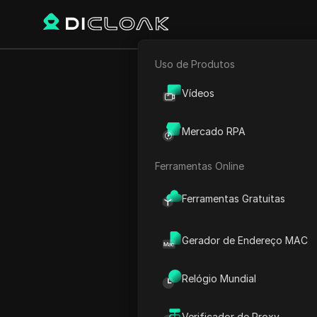
Uso de Produtos
E-commerce
Início
Hora Mundial
Améri
Vídeos
Marketing de Afiliados
Mercado RPA
Rastreador Web
Ferramentas Online
Ferramentas Gratuitas
Gerador de Endereço MAC
Relógio Mundial
Hora
Verificador de Proxy