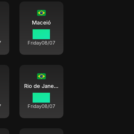
Maceió
19 38
7
Friday
08/07
Rio de Janeiro
19 38
7
Friday
08/07