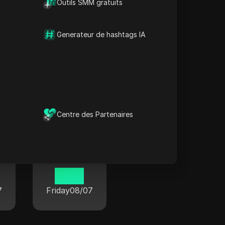
Outils SMM gratuits
Generateur de hashtags IA
Recife
19 38
7
Friday
08/07
Centre des Partenaires
Fortaleza
19 38
7
Friday
08/07