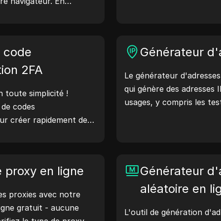
re navigateur. En
Les chaînes d'agents util
s pouvez comprendre
détails sur l'appareil et l
re navigateur partage
serveurs web, aidant ains
endre des mesures pour
e code
aux vérifications de compa
Générateur d'
e et votre sécurité en
l'optimisation du dévelop
tion 2FA
Le générateur d'adresses 
flux de travail : générez 
qui génère des adresses I
aujourd'hui !
toute simplicité !
usages, y compris les tes
r de codes
de sécurité et le dévelo
our créer rapidement des
fonctionnalités telles que 
risés afin d'améliorer la
l'emplacement des adress
te. Essayez-le
d'adresses IP aléatoires,
otre vie numérique !
e proxy en ligne
rapidement des adresses 
Générateur d
géolocalisation, les vérifi
aléatoire en li
s proxies avec notre
et plus encore. Simplifiez
ligne gratuit - aucune
améliorez votre process
L'outil de génération d'a