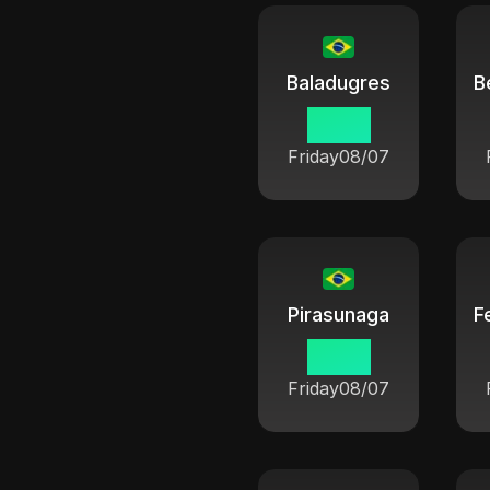
Baladugres
19 38
Friday
08/07
Pirasunaga
19 38
Friday
08/07