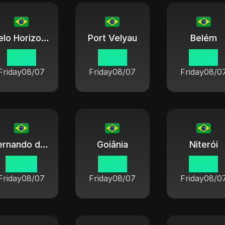
Belo Horizonte
Port Velyau
Belém
19 38
18 38
19 38
Friday
08/07
Friday
08/07
Friday
08/0
Fernando de Noronha
Goiânia
Niterói
20 38
19 38
19 38
Friday
08/07
Friday
08/07
Friday
08/0