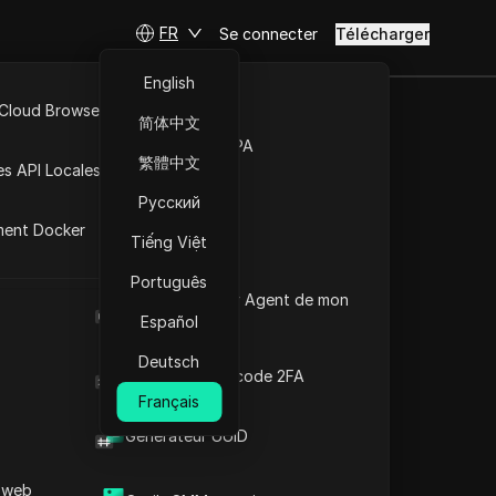
FR
Se connecter
Télécharger
English
 Cloud Browser MCP
简体中文
Marché de la RPA
繁體中文
es API Locales
Русский
ment Docker
Tiếng Việt
Português
Quel est le User Agent de mon
navigateur
Español
Deutsch
Générateur de code 2FA
Français
Générateur UUID
 de Brésil
 web