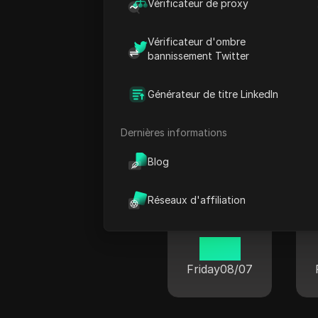
Vérificateur de proxy
Vérificateur d'ombre
bannissement Twitter
Guarulhos
Générateur de titre LinkedIn
19 38
Friday
08/07
Dernières informations
Blog
Réseaux d'affiliation
Krissiuma
19 38
Friday
08/07