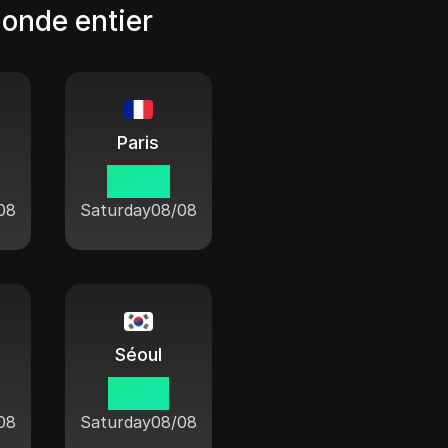
monde entier
Paris
00 38
08
Saturday
08/08
Séoul
07 38
08
Saturday
08/08