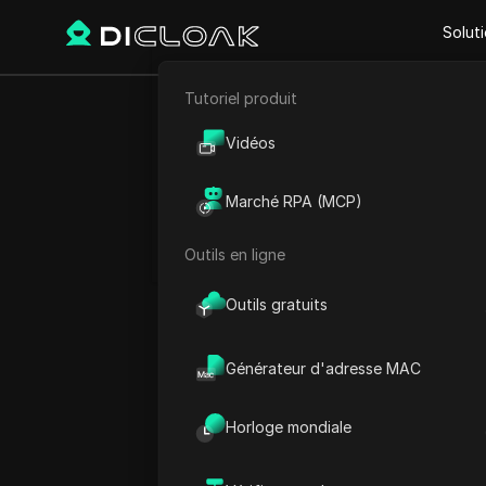
Solut
Tutoriel produit
E-commerce
Accueil
Heure mondiale
A
Vidéos
Marketing d'affiliation
Marché RPA (MCP)
Extraction de données web
Outils en ligne
Outils gratuits
Générateur d'adresse MAC
Horloge mondiale
Brésil He