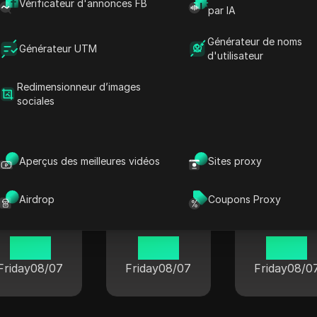
Vérificateur d'annonces FB
par IA
Générateur de noms
Générateur UTM
d'utilisateur
Léo Brancu
Pétra
Santos
Redimensionneur d’images
17 38
19 38
19 38
sociales
Friday
08/07
Friday
08/07
Friday
08/0
Aperçus des meilleures vidéos
Sites proxy
Airdrop
Coupons Proxy
Manaus
Campinas
Santarém
18 38
19 38
19 38
Friday
08/07
Friday
08/07
Friday
08/0