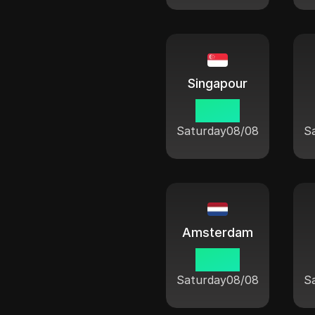
Singapour
06 38
Saturday
08/08
S
Amsterdam
00 38
Saturday
08/08
S