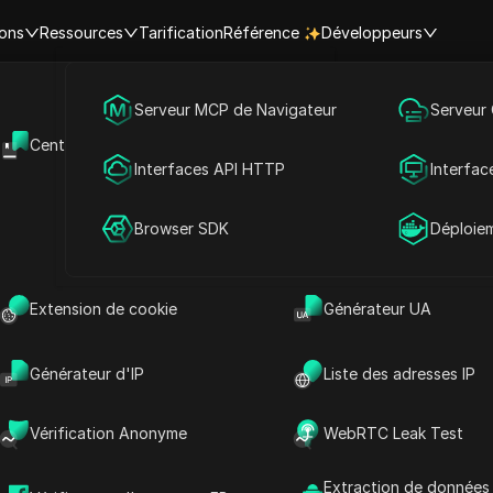
ions
Ressources
Tarification
Référence
Développeurs
Marketing des médias sociaux
Serveur MCP de Navigateur
Serveur
mérique du Sud
Brésil
Brasilia
Centre d'aide
API Ouverte
Heure actuelle à Brasilia, Brésil
Publicité
Interfaces API HTTP
Interfac
12
Partage de compte
Browser SDK
Déploie
9
3
Extension de cookie
Générateur UA
6
19:38:06
Générateur d'IP
Liste des adresses IP
Friday 08/07
Vérification Anonyme
WebRTC Leak Test
ure | Heure actuelle dans les villes
Extraction de données