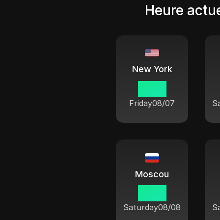
Heure actue
New York
18 38
Friday
08/07
S
Moscou
01 38
Saturday
08/08
S