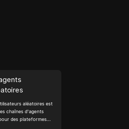
agents
éatoires
ilisateurs aléatoires est
 des chaînes d'agents
 pour des plateformes
ndroid, iOS et Linux.