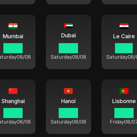
Dubaï
Mumbai
Le Caire
04 08
02 38
01 38
aturday
08/08
Saturday
08/08
Saturday
08/
Shanghai
Hanoï
Lisbonne
06 38
05 38
23 38
aturday
08/08
Saturday
08/08
Friday
08/0