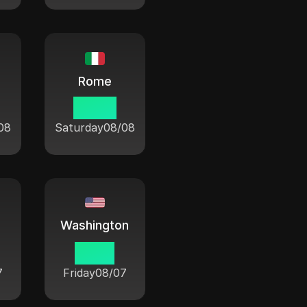
Rome
00 38
08
Saturday
08/08
Washington
18 38
7
Friday
08/07