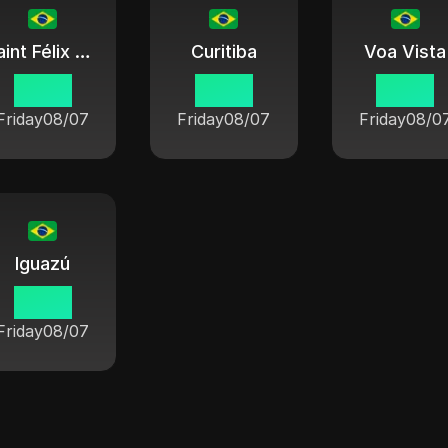
Saint Félix sur Shengu
Curitiba
Voa Vista
19 38
19 38
18 38
Friday
08/07
Friday
08/07
Friday
08/0
Iguazú
19 38
Friday
08/07