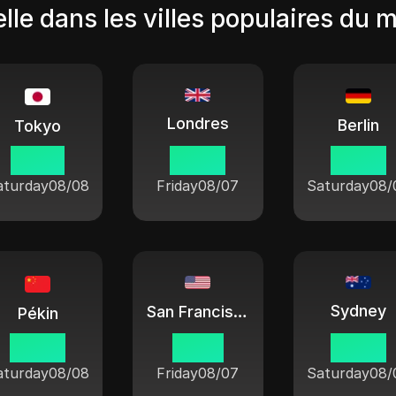
lle dans les villes populaires du 
Londres
Berlin
Tokyo
07 38
23 38
00 38
aturday
08/08
Friday
08/07
Saturday
08/
Sydney
San Francisco
Pékin
06 38
15 38
09 38
aturday
08/08
Friday
08/07
Saturday
08/