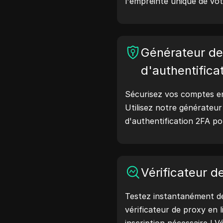
l'empreinte unique de vot
effectuant ce test, vou
quelles informations vot
avec les sites web et pr
Générateur d
améliorer votre vie privé
ligne.
d'authentifica
Sécurisez vos comptes en 
Utilisez notre générateu
d'authentification 2FA p
codes de vérification sécu
protection de votre comp
maintenant et protégez v
Vérificateur d
Testez instantanément de
vérificateur de proxy en 