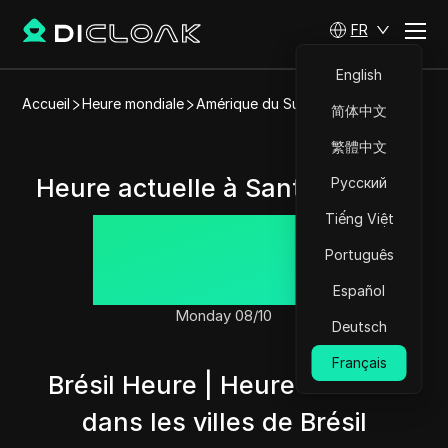
FR
English
Accueil
Heure mondiale
Amérique du Sud
Brésil
Santos
简体中文
繁體中文
Heure actuelle à Santos, Brésil
Русский
Tiếng Việt
00:28:06
Português
Español
Monday 08/10
Deutsch
Français
Brésil Heure | Heure actuelle
dans les villes de Brésil