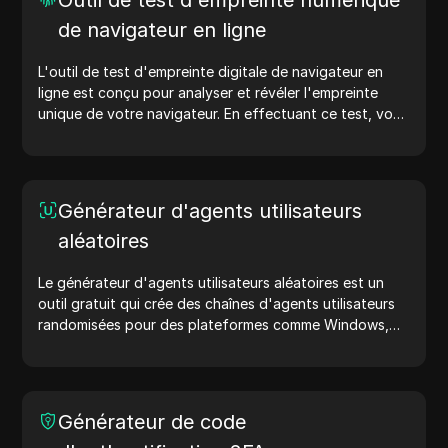
Outil de test d'empreinte numérique
de navigateur en ligne
L'outil de test d'empreinte digitale de navigateur en
ligne est conçu pour analyser et révéler l'empreinte
unique de votre navigateur. En effectuant ce test, vous
pouvez comprendre quelles informations votre
navigateur partage avec les sites web et prendre des
mesures pour améliorer votre vie privée et votre
sécurité en ligne.
Générateur d'agents utilisateurs
aléatoires
Le générateur d'agents utilisateurs aléatoires est un
outil gratuit qui crée des chaînes d'agents utilisateurs
randomisées pour des plateformes comme Windows,
macOS, Android, iOS et Linux. Les chaînes d'agents
utilisateurs partagent des détails sur l'appareil et le
navigateur avec les serveurs web, aidant ainsi aux tests
de sites web, aux vérifications de compatibilité et à
Générateur de code
l'optimisation du développement. Simplifiez vos flux de