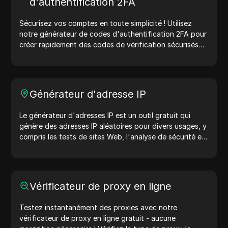
d'authentification 2FA
travail : générez des agents utilisateurs dès aujourd'hui
!
Sécurisez vos comptes en toute simplicité ! Utilisez
notre générateur de codes d'authentification 2FA pour
créer rapidement des codes de vérification sécurisés
afin d'améliorer la protection de votre compte.
Essayez-le maintenant et protégez votre vie numérique
!
Générateur d'adresse IP
Le générateur d'adresses IP est un outil gratuit qui
génère des adresses IP aléatoires pour divers usages, y
compris les tests de sites Web, l'analyse de sécurité et
le développement. Avec des fonctionnalités telles que
l'identification de l'emplacement des adresses IP et la
génération d'adresses IP aléatoires, il vous permet de
générer rapidement des adresses IP pour tester la
Vérificateur de proxy en ligne
géolocalisation, les vérifications de confidentialité, et
plus encore. Simplifiez votre flux de travail et améliorez
Testez instantanément des proxies avec notre
votre processus de développement : générez des
vérificateur de proxy en ligne gratuit - aucune
adresses IP maintenant !