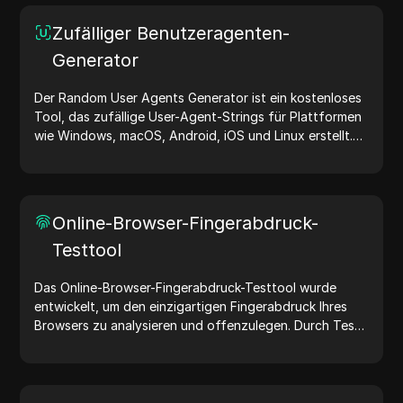
Zufälliger Benutzeragenten-
Generator
Der Random User Agents Generator ist ein kostenloses
Tool, das zufällige User-Agent-Strings für Plattformen
wie Windows, macOS, Android, iOS und Linux erstellt.
User-Agent-Strings teilen Geräte- und Browserdetails
mit Webservern und unterstützen bei Website-Tests,
Kompatibilitätsprüfungen und Entwicklungsoptimierung.
Vereinfachen Sie Ihre Arbeitsabläufe – generieren Sie
Online-Browser-Fingerabdruck-
noch heute User-Agents!
Testtool
Das Online-Browser-Fingerabdruck-Testtool wurde
entwickelt, um den einzigartigen Fingerabdruck Ihres
Browsers zu analysieren und offenzulegen. Durch Tests
können Sie verstehen, welche Informationen Ihr Browser
mit Websites teilt, und Maßnahmen ergreifen, um Ihre
Privatsphäre und Sicherheit im Internet zu verbessern.