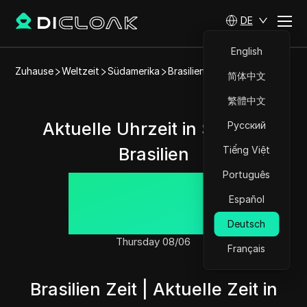
DE
English
Zuhause
Weltzeit
Südamerika
Brasilien
Santos
简体中文
繁體中文
Aktuelle Uhrzeit in Santos,
Русский
Brasilien
Tiếng Việt
Português
15:45:30
Español
Deutsch
Thursday 08/06
Français
Brasilien Zeit | Aktuelle Zeit in