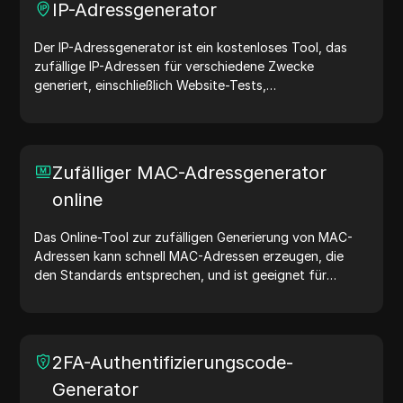
IP-Adressgenerator
Der IP-Adressgenerator ist ein kostenloses Tool, das
zufällige IP-Adressen für verschiedene Zwecke
generiert, einschließlich Website-Tests,
Sicherheitsanalysen und Entwicklung. Mit Funktionen
wie der Identifizierung des Standorts von IP-Adressen
und der zufälligen Generierung von IP-Adressen
ermöglicht es Ihnen, schnell IP-Adressen für Tests der
Zufälliger MAC-Adressgenerator
Geolokalisierung, Datenschutzprüfungen und mehr zu
online
generieren. Vereinfachen Sie Ihren Arbeitsablauf und
verbessern Sie Ihren Entwicklungsprozess – generieren
Sie jetzt IP-Adressen!
Das Online-Tool zur zufälligen Generierung von MAC-
Adressen kann schnell MAC-Adressen erzeugen, die
den Standards entsprechen, und ist geeignet für
Netzwerktests, Gerätesimulationen und andere
Szenarien.
2FA-Authentifizierungscode-
Generator