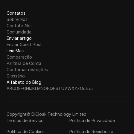
Contatos
Sobre Nós
Contate-Nos
Comunidade
Enviar artigo
Enviar Guest Post
Leia Mais
Comparação
Partilha de Conta
Contornar restrições
Glossário
Alfabeto do Blog
A
B
C
D
E
F
G
H
I
J
K
L
M
N
O
P
Q
R
S
T
U
V
W
X
Y
Z
Outros
Copyright© DICloak Technology Limited
Termos de Serviço
Política de Privacidade
Política de Cookies
Política de Reembolso