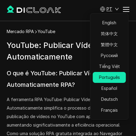
PT
English
Mercado RPA
YouTube
简体中文
YouTube: Publicar Vídeos
繁體中文
Automaticamente
Русский
Tiếng Việt
O que é YouTube: Publicar Vídeos
Português
Automaticamente RPA?
Español
Deutsch
A ferramenta RPA YouTube: Publicar Vídeos
Automaticamente simplifica o processo de upload e
Français
publicação de vídeos no YouTube com apenas um clique,
aumentando significativamente a eficiência operacional.
Como uma solução RPA gratuita integrada ao Navegador