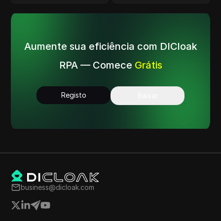
perfil do Twitter.
conta.
Aumente sua eficiência com DICloak
RPA — Comece
Grátis
Registo
Baixar
business@dicloak.com