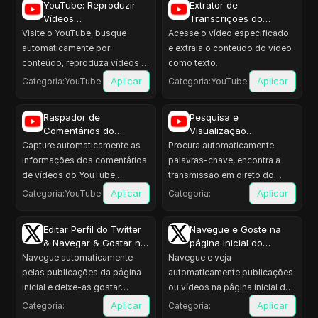
YouTube: Reproduzir
Extrator de
Vídeos
Transcrições do
Automaticamente
YouTube
Visite o YouTube, busque
Acesse o vídeo especificado
automaticamente por
e extraia o conteúdo do vídeo
conteúdo, reproduza vídeos e
como texto.
curta, comente.
Aplicar
Aplicar
Categoria
:
YouTube
Categoria
:
YouTube
Raspador de
Pesquisa e
Comentários do
Visualização
YouTube
Automática da
Capture automaticamente as
Procura automaticamente
Transmissão em Direto
informações dos comentários
palavras-chave, encontra a
do YouTube
de vídeos do YouTube,
transmissão em direto do
incluindo nome de usuário,
alvo, vê e subscreve
Aplicar
Aplicar
Categoria
:
YouTube
Categoria
:
conteúdo do comentário e
aleatoriamente e gosta.
número de curtidas.
Editar Perfil do Twitter
Navegue e Goste na
& Navegar & Gostar na
página inicial do
página inicial
Twitter
Navegue automaticamente
Navegue e veja
pelas publicações da página
automaticamente publicações
inicial e deixe-as gostar
ou vídeos na página inicial do
aleatoriamente durante algum
Twitter e goste aleatoriamente
Aplicar
Aplicar
Categoria
:
Categoria
:
tempo antes de editar o seu
para aumentar a atividade da