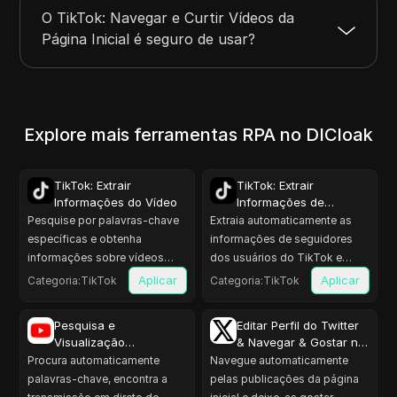
O TikTok: Navegar e Curtir Vídeos da
Página Inicial é seguro de usar?
Explore mais ferramentas RPA no DICloak
TikTok: Extrair
TikTok: Extrair
Informações do Vídeo
Informações de
Seguidores
Pesquise por palavras-chave
Extraia automaticamente as
específicas e obtenha
informações de seguidores
informações sobre vídeos
dos usuários do TikTok e
relacionados.
exporte-as como um arquivo.
Aplicar
Aplicar
Categoria
:
TikTok
Categoria
:
TikTok
Pesquisa e
Editar Perfil do Twitter
Visualização
& Navegar & Gostar na
Automática da
página inicial
Procura automaticamente
Navegue automaticamente
Transmissão em Direto
palavras-chave, encontra a
pelas publicações da página
do YouTube