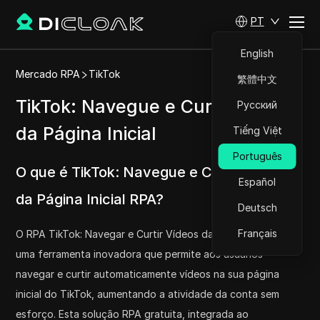
PT
English
Mercado RPA
TikTok
繁體中文
TikTok: Navegue e Curta Vídeos
Русский
da Página Inicial
Tiếng Việt
Português
O que é TikTok: Navegue e Curta Vídeos
Español
da Página Inicial RPA?
Deutsch
Français
O RPA TikTok: Navegar e Curtir Vídeos da Página Inicial é
uma ferramenta inovadora que permite aos usuários
navegar e curtir automaticamente vídeos na sua página
inicial do TikTok, aumentando a atividade da conta sem
esforço. Esta solução RPA gratuita, integrada ao