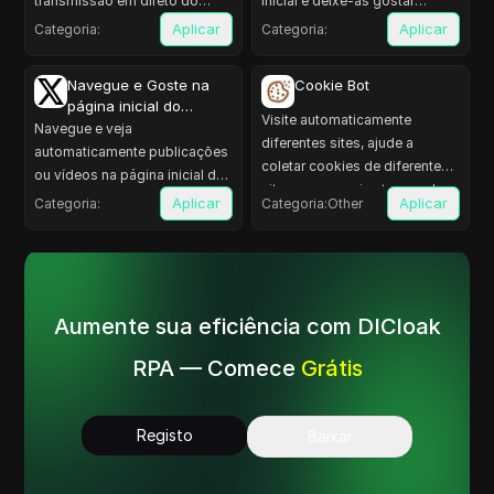
transmissão em direto do
inicial e deixe-as gostar
alvo, vê e subscreve
aleatoriamente durante algum
Aplicar
Aplicar
Categoria
:
Categoria
:
aleatoriamente e gosta.
tempo antes de editar o seu
perfil do Twitter.
Navegue e Goste na
Cookie Bot
página inicial do
Visite automaticamente
Twitter
Navegue e veja
diferentes sites, ajude a
automaticamente publicações
coletar cookies de diferentes
ou vídeos na página inicial do
sites e economize tempo de
Twitter e goste aleatoriamente
Aplicar
Aplicar
Categoria
:
Categoria
:
Other
trabalho.
para aumentar a atividade da
conta.
Aumente sua eficiência com DICloak
RPA — Comece
Grátis
Registo
Baixar