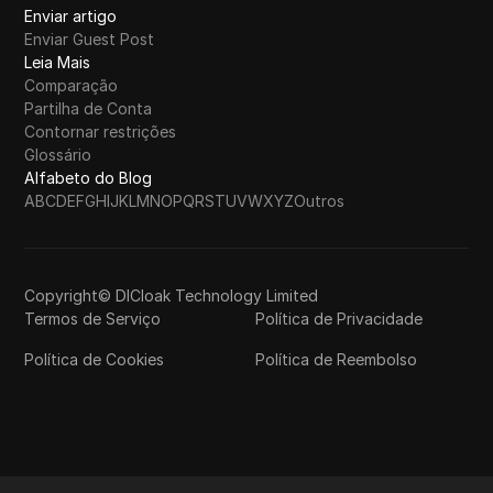
Enviar artigo
Enviar Guest Post
Leia Mais
Comparação
Partilha de Conta
Contornar restrições
Glossário
Alfabeto do Blog
A
B
C
D
E
F
G
H
I
J
K
L
M
N
O
P
Q
R
S
T
U
V
W
X
Y
Z
Outros
Copyright© DICloak Technology Limited
Termos de Serviço
Política de Privacidade
Política de Cookies
Política de Reembolso