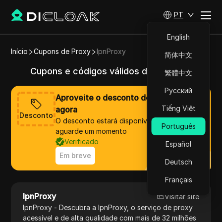
PT
English
Início
Cupons de Proxy
IpnProxy
简体中文
Cupons e códigos válidos de IpnProxy
繁體中文
Русский
Aproveite o desconto de IpnProxy
Tiếng Việt
agora
Desconto
O desconto estará disponível em breve,
Português
aguarde um momento
Verificado
Español
Em breve
Deutsch
Français
IpnProxy
Visitar site
IpnProxy - Descubra a IpnProxy, o serviço de proxy
acessível e de alta qualidade com mais de 32 milhões