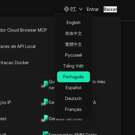
PT
Entrar
Baixar
English
idor Cloud Browser MCP
简体中文
ta
API Aberta
xies
繁體中文
faces de API Local
Русский
 Extensões
antacao Docker
Tiếng Việt
Português
Qual é o User Agent do meu
Em breve
navegador
Español
Deutsch
ços IP
Gerador de Código 2FA
Français
est
Gerador de UUID
Visitar site
os, incluindo compras de tênis, compra de
 IA
Ferramentas SMM Grátis