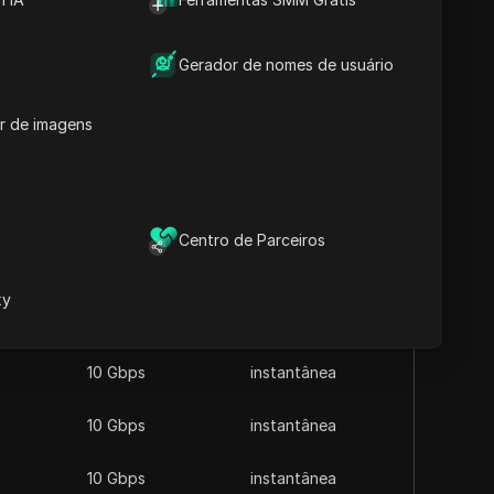
ocidades ultrarrápidas de até 10 GBPS, com
is e dedicados, garantindo conexões confiáveis
Gerador de nomes de usuário
 entrega instantânea, a HypeProxies visa
r de imagens
Centro de Parceiros
Visitar site
xy
Velocidade
Entrega
10 Gbps
instantânea
10 Gbps
instantânea
10 Gbps
instantânea