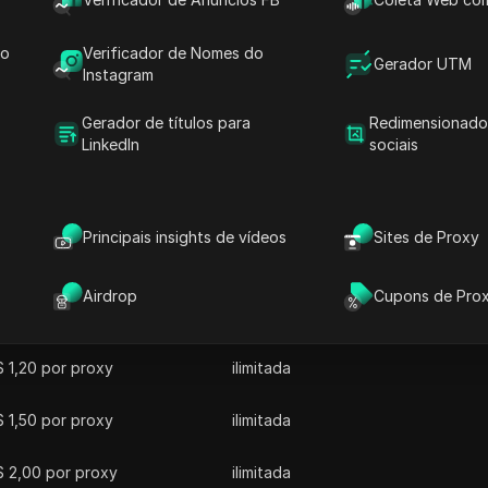
 Seus serviços apresentam largura de banda ilimitada e vel
issegundos. A HypeProxies fornece proxies ISP, residencia
do
Verificador de Nomes do
Gerador UTM
os os usuários. Com forte ênfase no suporte ao cliente e
Instagram
 mantendo alta segurança e eficiência.
Gerador de títulos para
Redimensionado
LinkedIn
sociais
Principais insights de vídeos
Sites de Proxy
Airdrop
Cupons de Pro
eço Inicial
Largura de Banda Incluída
 1,20 por proxy
ilimitada
 1,50 por proxy
ilimitada
$ 2,00 por proxy
ilimitada