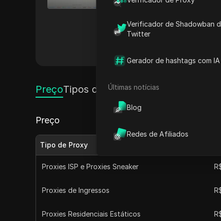
ingressos e pesquisas online.
baixa latência entre 1 e 3 mil
Verificador de Shadowban 
e de alto desempenho para tod
Twitter
otimizar as atividades online,
Outros
Gerador de hashtags com IA
Últimas notícias
Preço
Tipos de Proxy
Blog
Preço
Redes de Afiliados
Tipo de Proxy
Pr
Proxies ISP e Proxies Sneaker
R$
Proxies de Ingressos
R$
Proxies Residenciais Estáticos
R