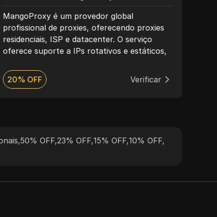
MangoProxy é um provedor global
O Lu
profissional de proxies, oferecendo proxies
serv
residenciais, ISP e datacenter. O serviço
resi
oferece suporte a IPs rotativos e estáticos,
Reco
protocolos HTTP e SOCKS5, modelos de
dese
preços flexíveis e ampla cobertura global.
cone
20% OFF
Verificar
Des
Mango Proxy é ideal para web scraping,
adeq
plataformas de anúncios, SEO, automação e
gere
multi-contas.
cont
serv
e SO
onais
,
50% OFF
,
23% OFF
,
15% OFF
,
10% OFF
,
flex
ferr
dedi
faze
e ind