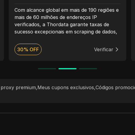
Com alcance global em mais de 190 regiões e
mais de 60 milhões de endereços IP
verificados, a Thordata garante taxas de
sucesso excepcionais em scraping de dados,
treinamento de modelos de IA e inteligência
de mercado localizada. Combinando um
30% OFF
Verificar
painel de controle amigável para
desenvolvedores com suporte especializado
24/7, a Thordata oferece uma experiência
contínua e altamente disponível para
inovadores orientados por dados em todo o
 proxy premium
,
Meus cupons exclusivos
,
Códigos promoci
mundo.