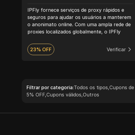
de
IPFly fornece serviços de proxy rápidos e
seguros para ajudar os usuários a manterem
o anonimato online. Com uma ampla rede de
s,
proxies localizados globalmente, o IPFly
facilita a navegação fluida, protegendo os
e 100
dados do usuário e permitindo o acesso a
ar
23% OFF
Verificar
s por
sites bloqueados.
e
xies
ara
Filtrar por categoria
:
Todos os tipos
,
Cupons de
5% OFF
,
Cupons válidos
,
Outros