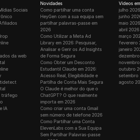
Novidades
Vídeos em
Mídias Sociais
Como partilhar uma conta
julho 202
rônico
HeyGen com a sua equipa sem
junho 202
Afiliados
partilhar palavras-passe em
maio 202
2026
abril 2026
drop
Como Utilizar a Meta Ad
março 20
nline
Library em 2026: Pesquisar,
fevereiro
Analisar e Gerir os Ad Insights
janeiro 20
dados da web
de Forma Segura
dezembro
tal
Como Obter um Desconto
novembro
line
Estudantil Claude em 2026:
outubro 2
y
Acesso Real, Elegibilidade e
setembro
tidetect
Partilha de Conta Mais Segura
agosto 2
tal
O Claude é melhor do que o
 tráfego
ChatGPT? O que realmente
ro
importa em 2026
e IA
Como criar uma conta Gmail
sem número de telefone 2026
Como Partilhar uma Conta
ElevenLabs com a Sua Equipa
Sem Partilhar Palavras-passe