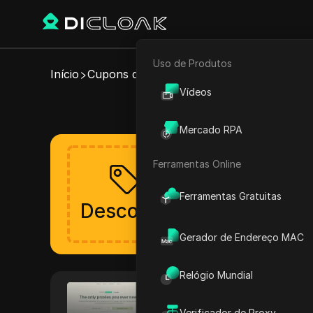
Uso de Produtos
E-commerce
Início
Cupons de Proxy
HypeProxies
Vídeos
Cup
Marketing de Afiliados
Mercado RPA
Rastreador Web
Ferramentas Online
Aproveite o des
O desconto estará disp
Ferramentas Gratuitas
Desconto
Verificado
Gerador de Endereço MAC
Relógio Mundial
HypeProxies
A HypeProxies oferece soluçõ
Verificador de Proxy