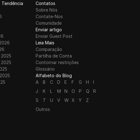
 Tendência
Contatos
6
Sobre Nós
6
Contate-Nos
6
Comunidade
Enviar artigo
26
Enviar Guest Post
 2026
Leia Mais
26
Comparação
 2025
Partilha de Conta
 2025
Contornar restrições
025
Glossário
 2025
Alfabeto do Blog
025
A
B
C
D
E
F
G
H
I
J
K
L
M
N
O
P
Q
R
S
T
U
V
W
X
Y
Z
Outros