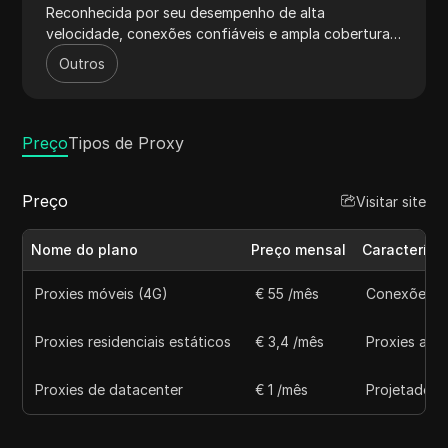
Reconhecida por seu desempenho de alta
velocidade, conexões confiáveis e ampla cobertura
global, a HypeProxy é ideal para aumentar a
Outros
privacidade, acessar conteúdo restrito
geograficamente e otimizar os processos de web
scraping.
Preço
Tipos de Proxy
Preço
Visitar site
Nome do plano
Preço mensal
Característ
Proxies móveis (4G)
€ 55 /mês
Conexões ul
Proxies residenciais estáticos
€ 3,4 /mês
Proxies autê
Proxies de datacenter
€ 1 /mês
Projetados 