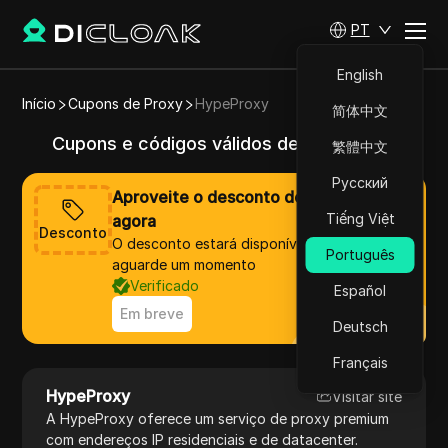
PT
English
Início
Cupons de Proxy
HypeProxy
简体中文
Cupons e códigos válidos de HypeProxy
繁體中文
Русский
Aproveite o desconto de HypeProxy
Tiếng Việt
agora
Desconto
O desconto estará disponível em breve,
Português
aguarde um momento
Verificado
Español
Em breve
Deutsch
Français
HypeProxy
Visitar site
A HypeProxy oferece um serviço de proxy premium
com endereços IP residenciais e de datacenter.