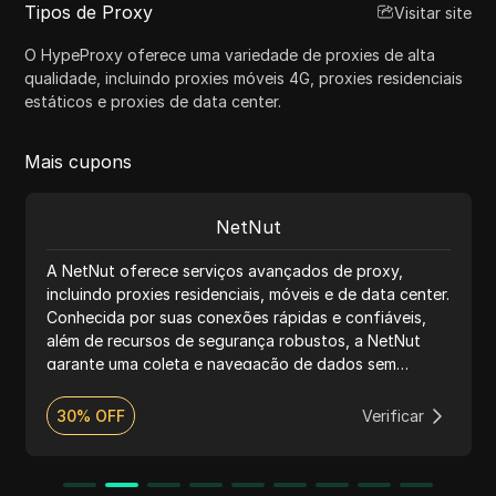
Tipos de Proxy
Visitar site
O HypeProxy oferece uma variedade de proxies de alta
qualidade, incluindo proxies móveis 4G, proxies residenciais
estáticos e proxies de data center.
Mais cupons
NetNut
A NetNut oferece serviços avançados de proxy,
incluindo proxies residenciais, móveis e de data center.
Conhecida por suas conexões rápidas e confiáveis,
além de recursos de segurança robustos, a NetNut
garante uma coleta e navegação de dados sem
interrupções. O serviço suporta os protocolos HTTP e
SOCKS5, oferecendo preços flexíveis e suporte ao
30% OFF
Verificar
cliente 24 horas por dia, 7 dias por semana, tornando-
se ideal para web scraping, pesquisa de mercado e
muito mais.