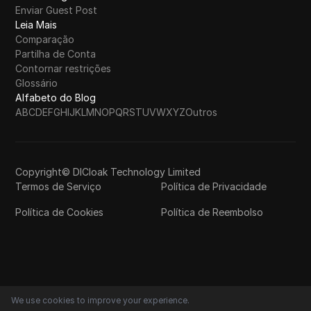
Enviar Guest Post
Leia Mais
Comparação
Partilha de Conta
Contornar restrições
Glossário
Alfabeto do Blog
A
B
C
D
E
F
G
H
I
J
K
L
M
N
O
P
Q
R
S
T
U
V
W
X
Y
Z
Outros
Copyright© DICloak Technology Limited
Termos de Serviço
Política de Privacidade
Política de Cookies
Política de Reembolso
We use cookies to improve your experience.