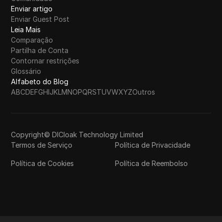
Enviar artigo
Enviar Guest Post
Leia Mais
Comparação
Partilha de Conta
Contornar restrições
Glossário
Alfabeto do Blog
A
B
C
D
E
F
G
H
I
J
K
L
M
N
O
P
Q
R
S
T
U
V
W
X
Y
Z
Outros
Copyright© DICloak Technology Limited
Termos de Serviço
Política de Privacidade
Política de Cookies
Política de Reembolso