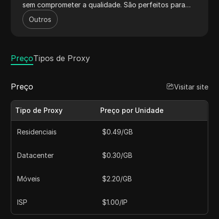
sem comprometer a qualidade. São perfeitos para
web scraping eficiente e análise de dados contínua,
Outros
livres de bloqueios e CAPTCHAs.
Preço
Tipos de Proxy
Preço
Visitar site
Tipo de Proxy
Preço por Unidade
Residenciais
$0.49/GB
Datacenter
$0.30/GB
Móveis
$2.20/GB
ISP
$1.00/IP