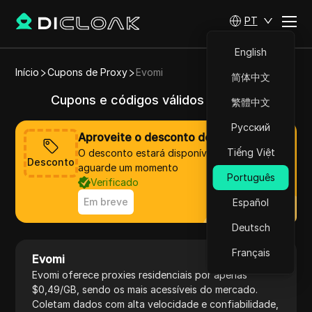
PT
English
Início
Cupons de Proxy
Evomi
简体中文
Cupons e códigos válidos de Evomi
繁體中文
Русский
Aproveite o desconto de Evomi agora
Tiếng Việt
O desconto estará disponível em breve,
Desconto
aguarde um momento
Português
Verificado
Em breve
Español
Deutsch
Français
Evomi
Visitar site
Evomi oferece proxies residenciais por apenas
$0,49/GB, sendo os mais acessíveis do mercado.
Coletam dados com alta velocidade e confiabilidade,