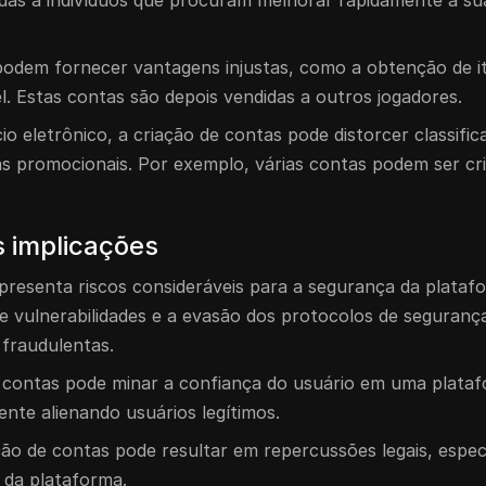
das a indivíduos que procuram melhorar rapidamente a su
 podem fornecer vantagens injustas, como a obtenção de i
. Estas contas são depois vendidas a outros jogadores.
o eletrônico, a criação de contas pode distorcer classific
as promocionais. Por exemplo, várias contas podem ser cr
s implicações
apresenta riscos consideráveis para a segurança da plata
 vulnerabilidades e a evasão dos protocolos de segurança
 fraudulentas.
e contas pode minar a confiança do usuário em uma plata
nte alienando usuários legítimos.
iação de contas pode resultar em repercussões legais, espe
o da plataforma.