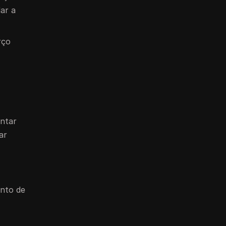
ar a
rço
entar
ar
ento de