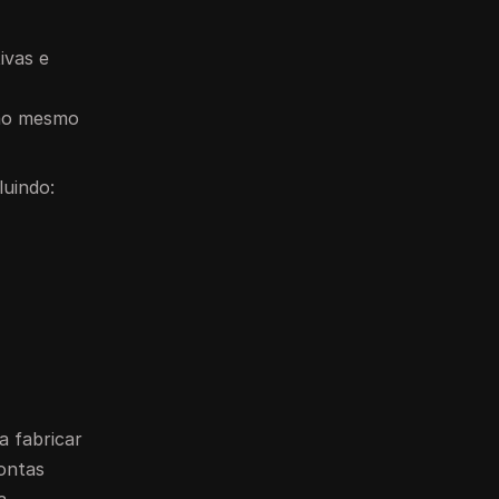
ivas e
 ao mesmo
luindo:
a fabricar
ontas