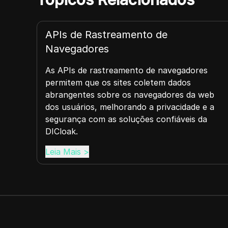
Navegação em Múltiplas Sessões
Experimente o poder da Navegação Multi-
Sessão com o DICloak, permitindo que voc
res
execute várias sessões de navegação
independentes no mesmo dispositivo de
a web
forma contínua.
e e a
 da
Leia Mais
>