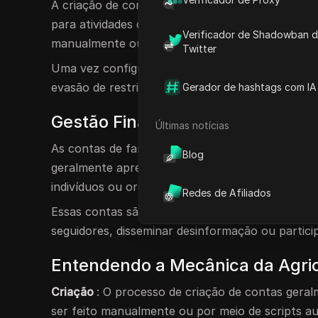
A criação de contas refere-se à prática de cria
para atividades que possam violar os termos de 
Verificador de Shadowban 
manualmente ou através de ferramentas automat
Twitter
Uma vez configuradas, essas contas podem ser u
evasão de restrições como banimentos de IP.
Gerador de hashtags com IA
Gestão Financeira Agrícola
Últimas notícias
As contas de farm referem-se a contas de usuári
Blog
geralmente apresentam perfis realistas para es
indivíduos ou organizações que procuram explora
Redes de Afiliados
Essas contas são particularmente prevalentes n
seguidores, disseminar desinformação ou partic
Entendendo a Mecânica da Agric
Criação
: O processo de criação de contas gera
ser feito manualmente ou por meio de scripts 