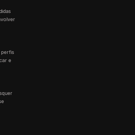
didas
nvolver
perfis
car e
isquer
se