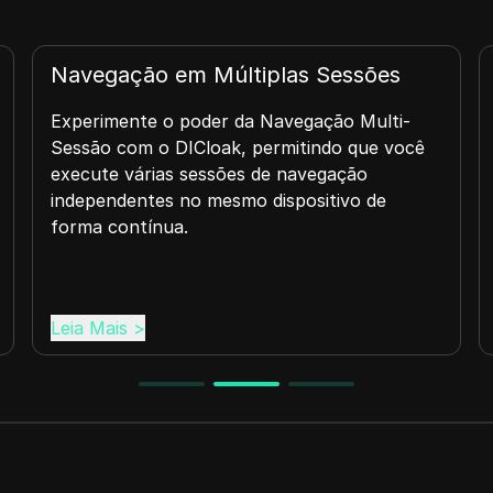
Interruptor de Morte da VPN
Um interruptor de desligamento de VPN é um
ê
recurso de segurança vital que garante que
sua conexão com a internet seja
automaticamente interrompida se sua
conexão VPN com o DICloak cair
inesperadamente.
Leia Mais
>