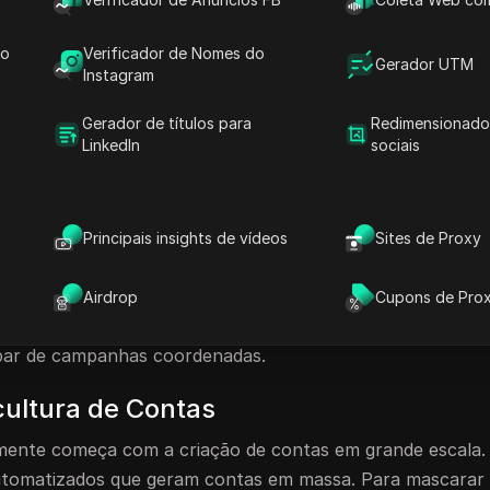
r várias contas em uma plataforma on-line com a intenção 
serviço da plataforma. Estas contas podem ser estabeleci
do
Verificador de Nomes do
Gerador UTM
izadas concebidas para contornar as medidas de segura
Instagram
tilizadas para vários fins, como spam, manipulação de mé
Gerador de títulos para
Redimensionado
LinkedIn
sociais
o individuais geradas por meio do farm de contas. Essas 
Principais insights de vídeos
Sites de Proxy
capar da deteção e podem ser utilizadas ou vendidas em m
r as funcionalidades da plataforma.
Airdrop
Cupons de Pro
as redes sociais, onde podem aumentar artificialmente o 
ipar de campanhas coordenadas.
ultura de Contas
lmente começa com a criação de contas em grande escala.
automatizados que geram contas em massa. Para mascarar