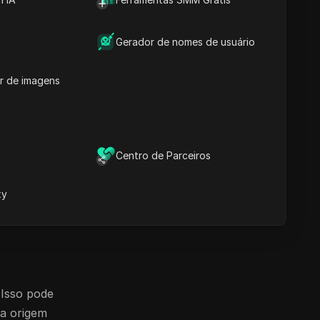
de múltiplas contas segura e
de usá-las
Insights essenciais
livre de banimentos
Perguntas Frequentes
das
Baixar
Gerador de nomes de usuário
nça.
tricas ou
r de imagens
contas
Centro de Parceiros
assa para
xy
número de
 Isso pode
 a origem