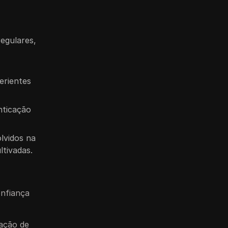
regulares,
erientes
nticação
lvidos na
ltivadas.
onfiança
iação de