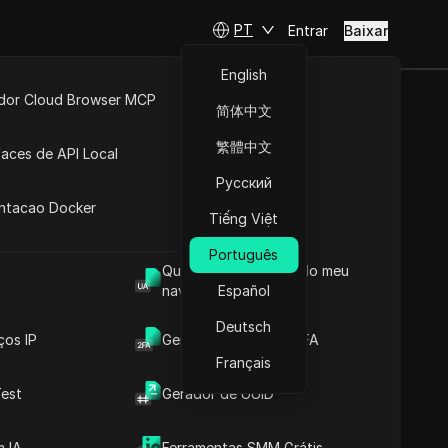
PT
Entrar
Baixar
English
idor Cloud Browser MCP
简体中文
ta
API Aberta
繁體中文
faces de API Local
Conteúdos
Русский
 Extensões
Entendendo o conceito
antacao Docker
de Account Farming
Tiếng Việt
s online.
Gestão Financeira
 da
Português
Agrícola
Qual é o User Agent do meu
Entendendo a Mecânica
navegador
Español
da Agricultura de Contas
ércio
Entendendo os Objetivos
Deutsch
da Agricultura de Contas
ços IP
Gerador de Código 2FA
 das
Compreender os riscos e
Français
as suas implicações
est
Gerador de UUID
Identificação e mitigação
O Navegador Anti-detecção
de riscos de exploração
DICloak mantém sua gestão
agrícola de contas
 IA
Ferramentas SMM Grátis