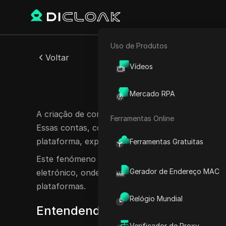
Uso de Produtos
E-commerce
Voltar
Vídeos
Marketing de Afiliados
Farm
Mercado RPA
Rastreador Web
A criação de contas envolve a criação e gestão 
Ferramentas Online
Essas contas, comumente conhecidas como "conta
plataforma, explorar recursos ou se envolver e
Ferramentas Gratuitas
Este fenómeno é predominante em vários ambiente
Gerador de Endereço MAC
eletrónico, onde pode ter um impacto consideráve
plataformas.
Relógio Mundial
Entendendo o conceito de Acco
Verificador de Proxy