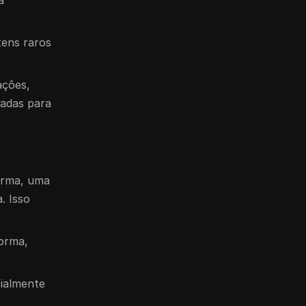
a
tens raros
ações,
iadas para
forma, uma
. Isso
forma,
cialmente