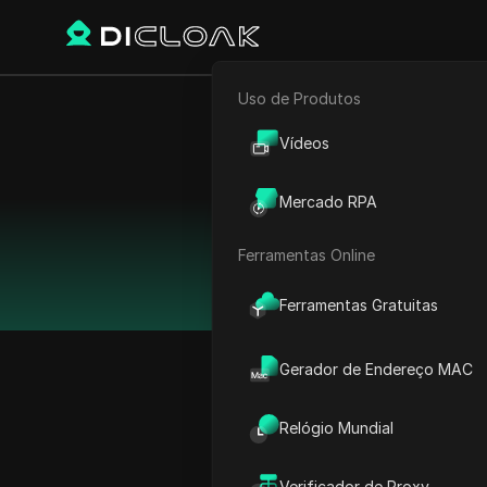
Uso de Produtos
E-commerce
A alternat
Vídeos
Marketing de Afiliados
Mercado RPA
Rastreador Web
O DICloak oferece mais
Ferramentas Online
Ferramentas Gratuitas
Gerador de Endereço MAC
Veja como o 
começar
Relógio Mundial
Verificador de Proxy