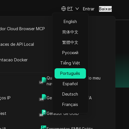
PT
Entrar
Baixar
English
idor Cloud Browser MCP
简体中文
onfiável ao
ta
API Aberta
繁體中文
faces de API Local
Русский
 Extensões
antacao Docker
Tiếng Việt
ilidade e melhor custo-
Português
Qual é o User Agent do meu
navegador
Español
Deutsch
ços IP
Gerador de Código 2FA
Français
est
Gerador de UUID
 IA
Ferramentas SMM Grátis