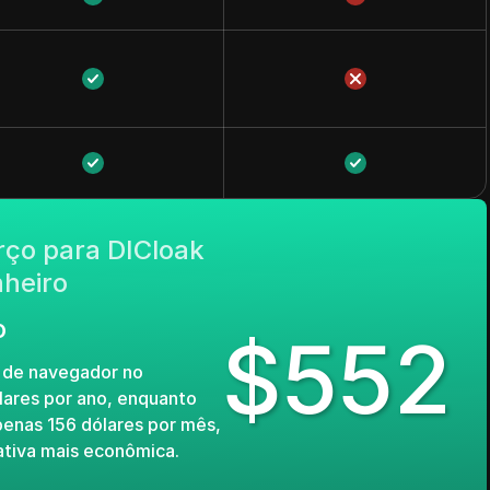
ço para DICloak
nheiro
o
$
552
s de navegador no
lares por ano, enquanto
penas 156 dólares por mês,
tiva mais econômica.