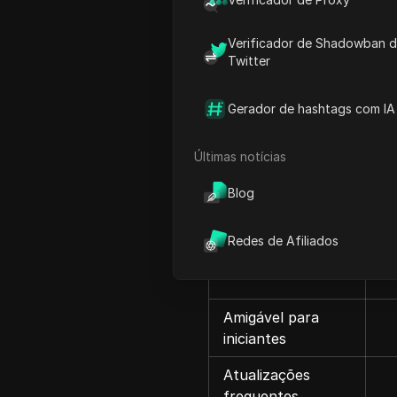
Verificador de Shadowban 
Geral
Twitter
Plano gratuito
Gerador de hashtags com IA
Teste gratuito de
Últimas notícias
planos pagos
Blog
Funcionalidades
abrangentes
Redes de Afiliados
Fácil de usar
Amigável para
iniciantes
Atualizações
frequentes