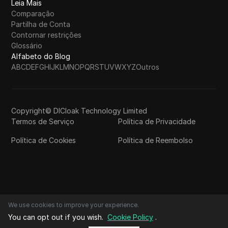
Leia Mais
Comparação
Partilha de Conta
Contornar restrições
Glossário
Alfabeto do Blog
A
B
C
D
E
F
G
H
I
J
K
L
M
N
O
P
Q
R
S
T
U
V
W
X
Y
Z
Outros
Copyright© DICloak Technology Limited
Termos de Serviço
Política de Privacidade
Política de Cookies
Política de Reembolso
We use cookies to improve your experience.
You can opt out if you wish.
Cookie Policy
.