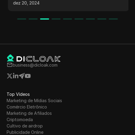
DICloak oferece uma opção viável para quem
dez 20, 2024
busca navegação segura e ferramentas
avançadas de gerenciamento. A comparação
DICloak vs AQUM revela aspectos como
personalização, escalabilidade e gerenciamento
de múltiplos perfis que tornam o DICloak uma
escolha sólida para fluxos de trabalho online.
business@dicloak.com
Top Vídeos
Marketing de Mídias Sociais
Comércio Eletrônico
Marketing de Afiliados
Criptomoeda
Cultivo de airdrop
Publicidade Online