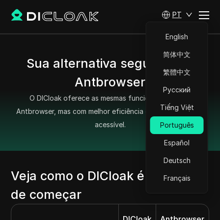
PT
English
简体中文
Sua alternativa segura para
繁體中文
Antbrowser
Русский
O DICloak oferece as mesmas funcionalidades do
Tiếng Việt
Antbrowser, mas com melhor eficiência e a um preço mais
acessível.
Português
Español
Deutsch
Veja como o DICloak é mais fácil
Français
de começar
DICloak
Antbrowser