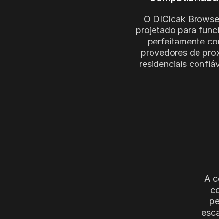
O DICloak Browse
projetado para func
perfeitamente c
provedores de prox
residenciais confiáv
A c
co
pe
esc