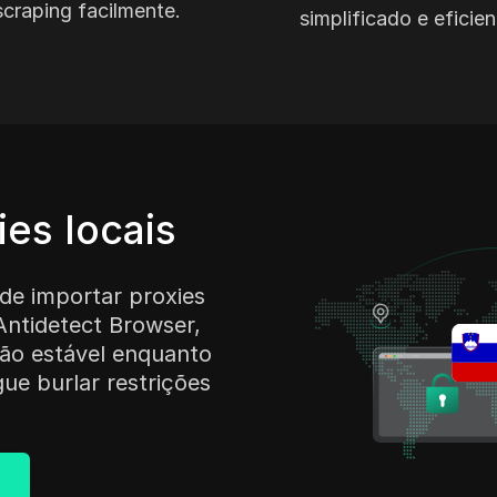
scraping facilmente.
simplificado e eficien
ies locais
de importar proxies
Antidetect Browser,
ão estável enquanto
ue burlar restrições