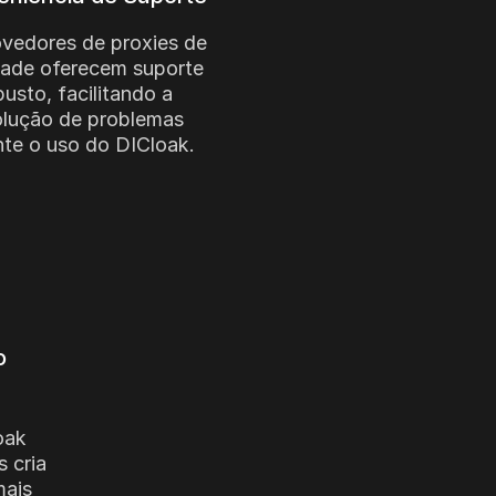
vedores de proxies de
dade oferecem suporte
busto, facilitando a
olução de problemas
nte o uso do DICloak.
o
oak
s cria
mais