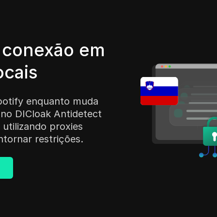
e conexão em
ocais
potify enquanto muda
l no DICloak Antidetect
utilizando proxies
ntornar restrições.