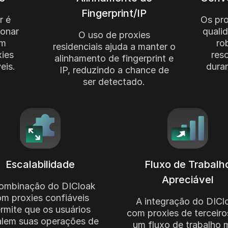
Fingerprint/IP
r é
Os pro
ionar
quali
O uso de proxies
om
ro
residenciais ajuda a manter o
ies
res
alinhamento de fingerprint e
eis.
dura
IP, reduzindo a chance de
ser detectado.
Escalabilidade
Fluxo de Trabalh
Apreciável
ombinação do DICloak
m proxies confiáveis
A integração do DICl
rmite que os usuários
com proxies de terceiro
alem suas operações de
um fluxo de trabalho 