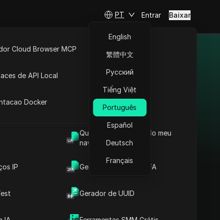
PT
Entrar
Baixar
English
idor Cloud Browser MCP
繁體中文
ta
API Aberta
Русский
faces de API Local
Tiếng Việt
 Extensões
antacao Docker
Português
Español
Qual é o User Agent do meu
navegador
Deutsch
Français
ços IP
Gerador de Código 2FA
est
Gerador de UUID
 IA
Ferramentas SMM Grátis