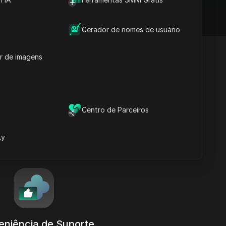
Gerador de nomes de usuário
r de imagens
ador
ais de
Centro de Parceiros
xy
niência de Suporte