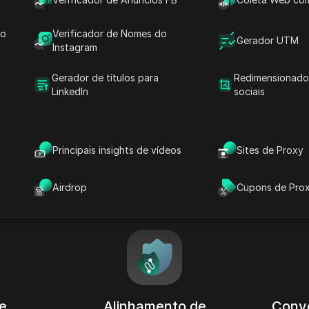
do
Verificador de Nomes do
Gerador UTM
Instagram
Gerador de títulos para
Redimensionado
LinkedIn
sociais
tagens do uso do Naveg
ak com Proxies Residenci
Principais insights de vídeos
Sites de Proxy
Alta Qualidade
Airdrop
Cupons de Pro
e
Alinhamento de
Conve