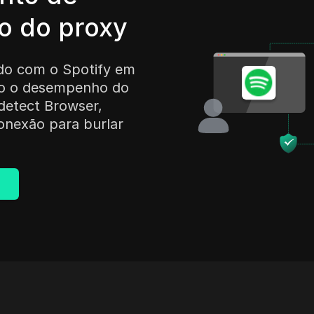
 do proxy
do com o Spotify em
do o desempenho do
detect Browser,
onexão para burlar