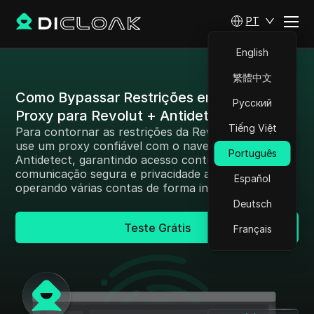
PT
English
繁體中文
Como Bypassar Restrições em Rússia:
Русский
Proxy para Revolut + Antidetect
Tiếng Việt
Para contornar as restrições da Revolut na Rússia,
use um proxy confiável com o navegador DICloak
Português
Antidetect, garantindo acesso contínuo,
comunicação segura e privacidade aprimorada,
Español
operando várias contas de forma indetectável.
Deutsch
Teste Grátis
Français