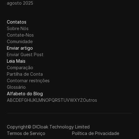
agosto 2025
Contatos
Sobre Nós
Contate-Nos
Comunidade
Enviar artigo
Enviar Guest Post
Leia Mais
Comparação
Partilha de Conta
Contornar restrições
Glossário
Alfabeto do Blog
A
B
C
D
E
F
G
H
I
J
K
L
M
N
O
P
Q
R
S
T
U
V
W
X
Y
Z
Outros
Copyright© DICloak Technology Limited
Termos de Serviço
Política de Privacidade