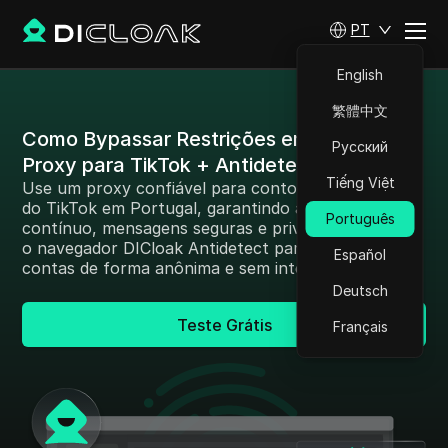
PT
English
繁體中文
Como Bypassar Restrições em Portugal:
Русский
Proxy para TikTok + Antidetect
Tiếng Việt
Use um proxy confiável para contornar restrições
do TikTok em Portugal, garantindo acesso
Português
contínuo, mensagens seguras e privacidade. Integre
o navegador DICloak Antidetect para operar várias
Español
contas de forma anônima e sem interrupções.
Deutsch
Teste Grátis
Français