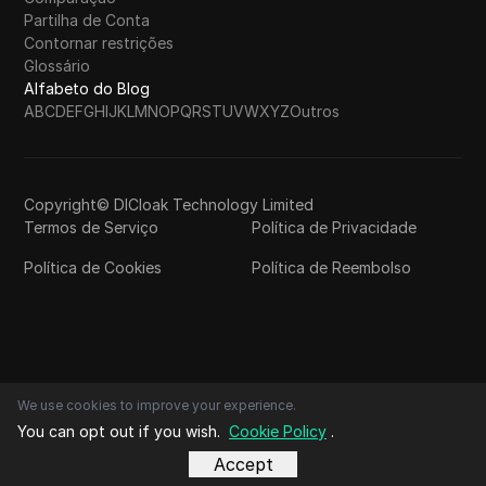
Partilha de Conta
Contornar restrições
Glossário
Alfabeto do Blog
A
B
C
D
E
F
G
H
I
J
K
L
M
N
O
P
Q
R
S
T
U
V
W
X
Y
Z
Outros
Copyright© DICloak Technology Limited
Termos de Serviço
Política de Privacidade
Política de Cookies
Política de Reembolso
We use cookies to improve your experience.
You can opt out if you wish.
Cookie Policy
.
Accept