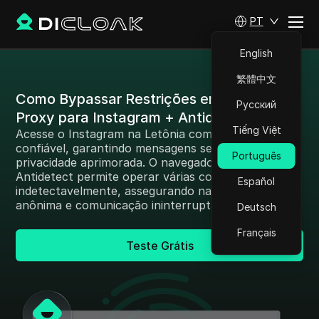
PT
English
繁體中文
Como Bypassar Restrições em Letônia:
Русский
Proxy para Instagram + Antidetect
Tiếng Việt
Acesse o Instagram na Letônia com um proxy
confiável, garantindo mensagens seguras e
Português
privacidade aprimorada. O navegador DICloak
Antidetect permite operar várias contas
Español
indetectavelmente, assegurando navegação
anônima e comunicação ininterrupta.
Deutsch
Français
Teste Grátis