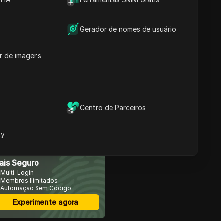
Gerador de nomes de usuário
Conteúdos
Explicação Detalhada do
Airdrop da BNB Chain
r de imagens
Introdução ao Mercado
Daren e ao mercado de
serviços on-chain da
Daren AI
Guia Passo a Passo para
Centro de Parceiros
Ganhar Tokens Através
do Mercado de Serviços
On-chain da Daren AI
xy
FAQ
avegador Anti-Detecção
ais Seguro
Multi-Login
Membros Ilimitados
Automação Sem Código
Experimente agora