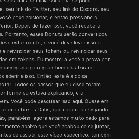
e seus links de mídia social. Você pode
te, seu link do Twitter, seu link do Discord, seu
 você pode adicionar, e então pressione o
ferior. Depois de fazer isso, você receberá
s. Portanto, esses Donuts serão convertidos
eve estar ciente, e você deve levar isso a
as e reivindicar seus tokens ou reivindicar seus
dos em tokens. Eu mostrei a você a prova por
 expliquei aqui o quão bem eles foram
 aderir a isso. Então, esta é a coisa
otar. Todos os passos que eu disse foram
 conforme eu estava explicando, e a
bem. Você pode pesquisar isso aqui. Quase em
ionaram sobre os Dabs, que estamos chegando
ão, parabéns, agora estamos muito cedo para
 comente abaixo que você acabou de se juntar,
ntes de assistir este vídeo específico, também