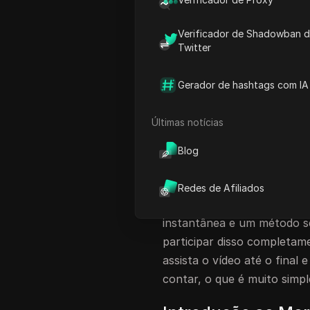
Guia Passo a Passo para G
On-chain da Daren AI
Verificador de Shadowban 
Twitter
FAQ
Explicação Detalh
Gerador de hashtags com IA
Então, pessoal, bem-vindos
Últimas notícias
artigo, falarei sobre um a
dizer que é apoiado pela Bi
Blog
trabalhando na Binance. Po
Chain, e o airdrop de hoje 
Redes de Afiliados
receber o airdrop completa
instantânea e um método s
participar disso completame
assista o vídeo até o final
contar, o que é muito simple