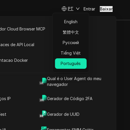
PT
Entrar
Baixar
English
idor Cloud Browser MCP
繁體中文
RÁTIS |
ta
API Aberta
Русский
faces de API Local
ado pela
Tiếng Việt
 Extensões
antacao Docker
]
Português
Fazer perguntas
Qual é o User Agent do meu
navegador
Abrir no ChatGPT
Copy Link
Fazer perguntas sobre esta página
ços IP
Gerador de Código 2FA
Abrir no Claude
est
Gerador de UUID
Fazer perguntas sobre esta página
 IA
Ferramentas SMM Grátis