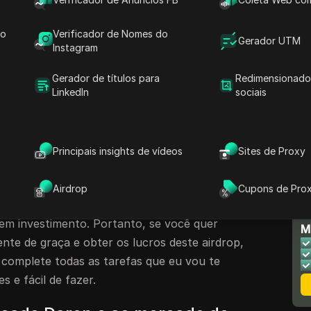
anhar Tokens Através do Mercado de Serviços
do
Verificador de Nomes do
Gerador UTM
Instagram
Gerador de títulos para
Redimensionado
ada do Airdrop da BNB Chain
LinkedIn
sociais
 de volta ao meu canal lron crypto. Neste
irdrop confirmado da BNB Chain. Você pode
nance, ou é financiado pela Binance, ou está
Principais insights de vídeos
Sites de Proxy
rtanto, este é o tweet oficial da própria BNB
é um DB criado na Binance, e aqui vamos
Airdrop
Cupons de Pro
mente de graça. Existe uma maneira
N
em investimento. Portanto, se você quer
M
nte de graça e obter os lucros deste airdrop,
 e complete todas as tarefas que eu vou te
s e fácil de fazer.