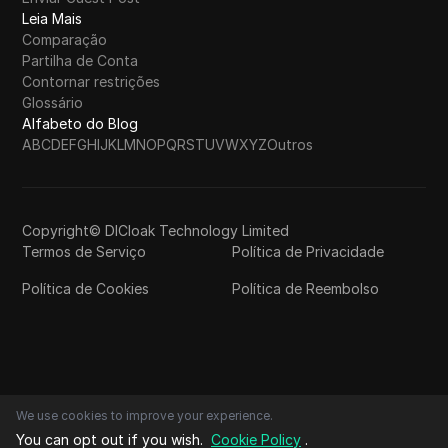
Leia Mais
Comparação
Partilha de Conta
Contornar restrições
Glossário
Alfabeto do Blog
A
B
C
D
E
F
G
H
I
J
K
L
M
N
O
P
Q
R
S
T
U
V
W
X
Y
Z
Outros
Copyright© DICloak Technology Limited
Termos de Serviço
Política de Privacidade
Política de Cookies
Política de Reembolso
We use cookies to improve your experience.
You can opt out if you wish.
Cookie Policy
.