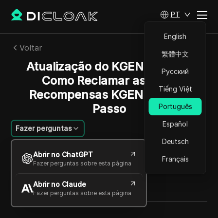
PT
English
Voltar
繁體中文
Atualização do KGEN Airdrop:
Русский
Como Reclamar as Suas
Tiếng Việt
Recompensas KGEN Passo a
Passo
Português
Español
Fazer perguntas
Deutsch
Jessica Wardell
Abrir no ChatGPT
07 out 2025
1
min de leitura
Français
Fazer perguntas sobre esta página
Compartilhar com
Abrir no Claude
Copy Link
Fazer perguntas sobre esta página