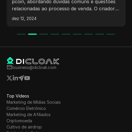
[Processo fácil]
pcoin, abordando dúvidas comuns e questões
relacionadas ao processo de venda. O criador
discute o preço atual do pcoin, a pausa
dez 12, 2024
temporária na venda e os passos para vender
pcoin por meio de um grupo no Telegram. Eles
também mencionam ter compradores do Vietnã
e Taiwan e a necessidade de alcançar 500
curtidas para reabrir a venda de pcoin.
business@dicloak.com
Top Vídeos
Marketing de Mídias Sociais
Comércio Eletrônico
Marketing de Afiliados
Criptomoeda
Cultivo de airdrop