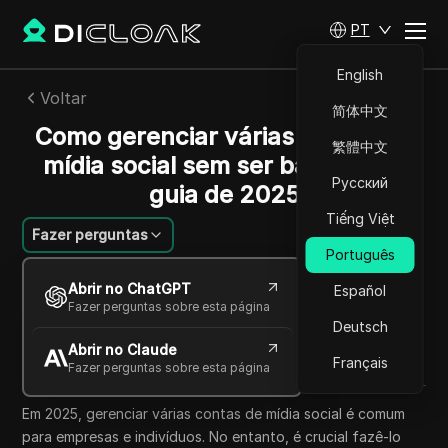
PT
English
Voltar
简体中文
Como gerenciar várias contas de
繁體中文
mídia social sem ser banido: um
Русский
guia de 2025
Tiếng Việt
Fazer perguntas
Português
William Davis
Abrir no ChatGPT
Español
11 out 2025
6
min de leitura
Fazer perguntas sobre esta página
Compartilhar com
Deutsch
Abrir no Claude
Copy Link
Français
Fazer perguntas sobre esta página
Em 2025, gerenciar várias contas de mídia social é comum
para empresas e indivíduos. No entanto, é crucial fazê-lo