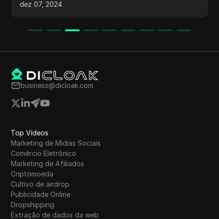
lucros na mineração, a escassez de tokens e a
dez 07, 2024
legitimidade do bot, incentivando os
espectadores a se juntarem e esperarem altos
retornos. O vídeo conclui com um lembrete
para evitar a proibição de contas em outros
bots de mineração para saques seguros.
business@dicloak.com
Top Vídeos
Marketing de Mídias Sociais
Comércio Eletrônico
Marketing de Afiliados
Criptomoeda
Cultivo de airdrop
Publicidade Online
Dropshipping
Extração de dados da web