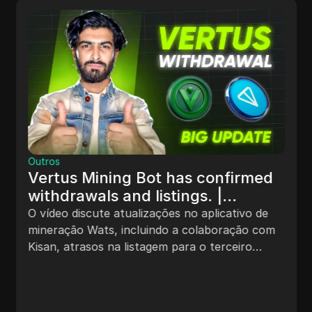
Outros
Vertus Mining Bot has confirmed
withdrawals and listings. |
Withdrawal details for Vertus
O vídeo discute atualizações no aplicativo de
Mining.
mineração Wats, incluindo a colaboração com
Kisan, atrasos na listagem para o terceiro
trimestre em bolsas centrais, aumento do
marketing comunitário e potencial de
lucratividade. Ele enfatiza a oportunidade de