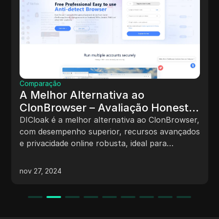
Comparação
A Melhor Alternativa ao
ClonBrowser – Avaliação Honesta
2024
DICloak é a melhor alternativa ao ClonBrowser,
com desempenho superior, recursos avançados
e privacidade online robusta, ideal para
gerenciar várias contas de forma eficiente e
segura.
nov 27, 2024