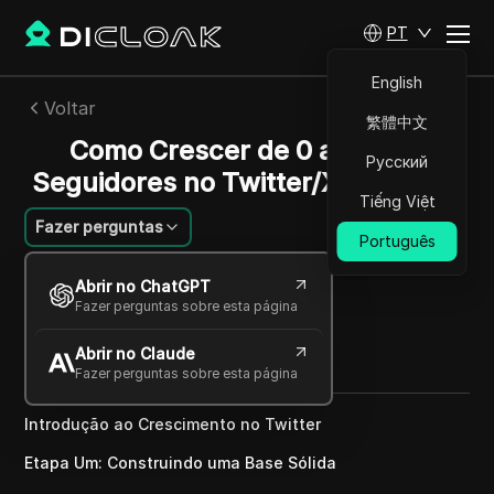
PT
English
Voltar
繁體中文
Como Crescer de 0 a 10.000
Русский
Seguidores no Twitter/X (RÁPIDO)
Tiếng Việt
Fazer perguntas
Português
Emily Grace
Abrir no ChatGPT
16 abr 2025
2
min de leitura
Fazer perguntas sobre esta página
Compartilhar com
Abrir no Claude
Copy Link
Fazer perguntas sobre esta página
Introdução ao Crescimento no Twitter
Etapa Um: Construindo uma Base Sólida