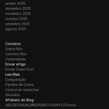
janeiro 2026
dezembro 2025
novembro 2025
outubro 2025
setembro 2025
agosto 2025
Contatos
Sobre Nós
Contate-Nos
Comunidade
Enviar artigo
Enviar Guest Post
Leia Mais
Comparação
Partilha de Conta
Contornar restrições
Glossário
Alfabeto do Blog
A
B
C
D
E
F
G
H
I
J
K
L
M
N
O
P
Q
R
S
T
U
V
W
X
Y
Z
Outros