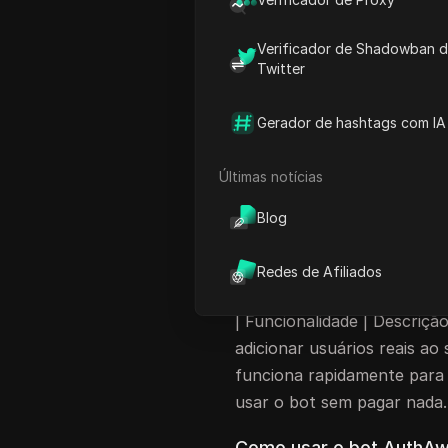
mas com o
Bot Discord grát
simples! Este bot é rápido 
Verificador de Shadowban 
reais
para o seu servidor e
Twitter
Conheça o Bot Au
Gerador de hashtags com IA
funcionalidades in
Últimas notícias
O
AuthAware
é um bot que p
forma fácil e rápida. Você
Blog
membros do seu servidor e
usuários já conseguiram v
Redes de Afiliados
bot.
| Funcionalidade | Descrição
adicionar usuários reais ao s
funciona rapidamente para 
usar o bot sem pagar nada.
Como usar o bot AuthA