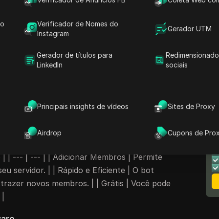
is
chamado
AuthAware
, isso se torna muito
e eficiente, permitindo que você traga
membros
do
Verificador de Nomes do
Gerador UTM
m poucos passos.
Instagram
thAware e suas
Gerador de títulos para
Redimensionado
LinkedIn
sociais
críveis
ermite adicionar usuários ao seu servidor de
 pode usar este bot para aumentar o número de
Principais insights de vídeos
Sites de Proxy
 até mesmo ganhar dinheiro com isso! Muitos
ender membros por um bom preço usando este
N
Airdrop
Cupons de Pro
M
 | | --- | --- | | Adicionar Membros | Permite
eu servidor. | | Rápido e Eficiente | O bot
trazer novos membros. | | Grátis | Você pode
 |
ware