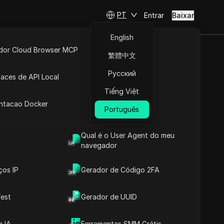
PT
Entrar
Baixar
English
idor Cloud Browser MCP
繁體中文
suários a
ta
API Aberta
Русский
faces de API Local
!
Tiếng Việt
 Extensões
antacao Docker
Português
Fazer perguntas
Qual é o User Agent do meu
Abrir no ChatGPT
Copy Link
navegador
Fazer perguntas sobre esta página
ços IP
Gerador de Código 2FA
Abrir no Claude
Fazer perguntas sobre esta página
est
Gerador de UUID
Você já imaginou como
 IA
Ferramentas SMM Grátis