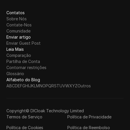
Contatos
Sobre Nós
Contate-Nos
Comunidade
Enviar artigo
Enviar Guest Post
Leia Mais
Comparação
Partilha de Conta
Contornar restrições
Glossário
Alfabeto do Blog
A
B
C
D
E
F
G
H
I
J
K
L
M
N
O
P
Q
R
S
T
U
V
W
X
Y
Z
Outros
Copyright© DICloak Technology Limited
Termos de Serviço
Política de Privacidade
Política de Cookies
Política de Reembolso