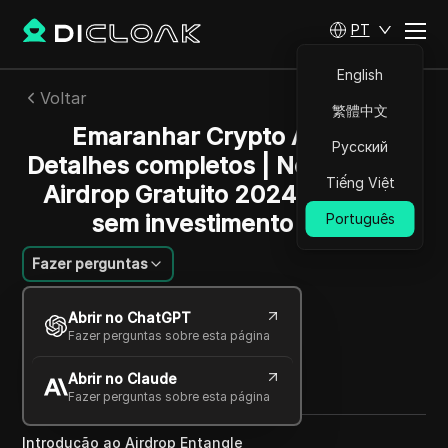
PT
English
Voltar
繁體中文
Emaranhar Crypto Airdrop
Русский
Detalhes completos | Novo Crypto
Tiếng Việt
Airdrop Gratuito 2024 - Airdrop
sem investimento zero.
Português
Fazer perguntas
Felipe Moreira
Abrir no ChatGPT
10 dez 2024
3
min de leitura
Fazer perguntas sobre esta página
Compartilhar com
Abrir no Claude
Copy Link
Fazer perguntas sobre esta página
Introdução ao Airdrop Entangle