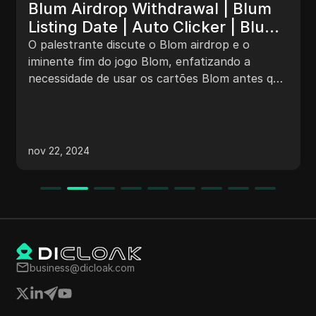
Blum Airdrop Withdrawal | Blum
Listing Date | Auto Clicker | Blum
Mining Claim Retirada do Airdrop
O palestrante discute o Blom airdrop e o
Blum | Data de Listagem da Blum
iminente fim do jogo Blom, enfatizando a
necessidade de usar os cartões Blom antes que
| Auto Clicker | Reivindicação de
sejam queimados. Além disso, o palestrante
Mineração da Blum
apresenta um novo projeto chamado Sidekicks,
onde os usuários podem ganhar tokens
Diamond completando tarefas e convidando
nov 22, 2024
amigos.
business@dicloak.com