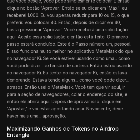
que você deseje, você pode simplesmente colocar. E então
clique no botão 'Aprovar.' Então se eu clicar em 'Máx.', eu
receberei 1.000. Eu vou apenas reduzir para 10 ou 15, o que
preferir. Vou colocar 40. Então, depois de clicar em 40,
basta pressionar 'Aprovar.' Você receberá uma solicitação
aqui. Aceite essa solicitação e então está feito. O primeiro
passo estará concluído. Este é o Passo número um, pessoal.
E isso funciona muito melhor no aplicativo MetaMask do que
no navegador Ki. Se você estiver usando como uma... como
você pode dizer... extensão de carteira. Então estou usando
no navegador Ki. Eu tentei no navegador Ki, então estava
demorando. Estava tendo alguns... como você pode dizer...
atrasos. Então usei o MetaMask. Você tem que vir aqui, ir
para a seção de navegadores, colar o endereço do site, e
então ele abrirá aqui. Depois de aprovar isso, clique em
'Apostar,' e vai estar apostando aqui. Novamente, deve
haver mais uma... aprovação.
Maximizando Ganhos de Tokens no Airdrop
Entangle