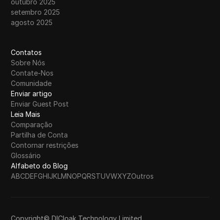
outubro 2025
setembro 2025
agosto 2025
Contatos
Sobre Nós
Contate-Nos
Comunidade
Enviar artigo
Enviar Guest Post
Leia Mais
Comparação
Partilha de Conta
Contornar restrições
Glossário
Alfabeto do Blog
A
B
C
D
E
F
G
H
I
J
K
L
M
N
O
P
Q
R
S
T
U
V
W
X
Y
Z
Outros
Copyright© DICloak Technology Limited