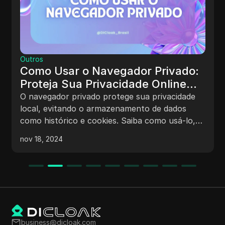
Outros
Como Usar o Navegador Privado:
Proteja Sua Privacidade Online
com Dicas e Melhores
O navegador privado protege sua privacidade
Navegadores
local, evitando o armazenamento de dados
como histórico e cookies. Saiba como usá-lo,
suas aplicações e recomendações para uma
nov 18, 2024
navegação segura.
business@dicloak.com