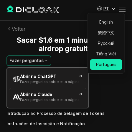
PT
English
Voltar
繁體中文
Sacar $1.6 em 1 minuto deste
Русский
airdrop gratuito.
Tiếng Việt
Fazer perguntas
Português
Ana Costa
Abrir no ChatGPT
27 nov 2024
2
min de leitura
Fazer perguntas sobre esta página
Compartilhar com
Abrir no Claude
Copy Link
Fazer perguntas sobre esta página
Introdução ao Processo de Selagem de Tokens
Instruções de Inscrição e Notificação