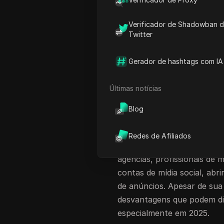
gerente de mídia social sup
antidetecção confiável é es
Verificador de Shadowban 
solução popular, pode não s
Twitter
Neste artigo, vamos explora
para 2025 que oferecem m
Gerador de hashtags com IA
funcionalidade aprimorada.
Últimas notícias
Por que o Multilog
Blog
limitações deste 
Multilogin é amplamente c
Redes de Afiliados
antidetecção mais bem esta
agências, profissionais de 
contas de mídia social, abrir
de anúncios. Apesar de sua
desvantagens que podem dif
especialmente em 2025.