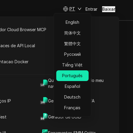
PT
Entrar
Baixar
English
idor Cloud Browser MCP
简体中文
in para
ta
API Aberta
繁體中文
faces de API Local
egação
Русский
 Extensões
antacao Docker
Tiếng Việt
Português
Fazer perguntas
Qual é o User Agent do meu
navegador
Español
Abrir no ChatGPT
Copy Link
Deutsch
Fazer perguntas sobre esta página
ços IP
Gerador de Código 2FA
Français
Abrir no Claude
est
Gerador de UUID
Fazer perguntas sobre esta página
 IA
Ferramentas SMM Grátis