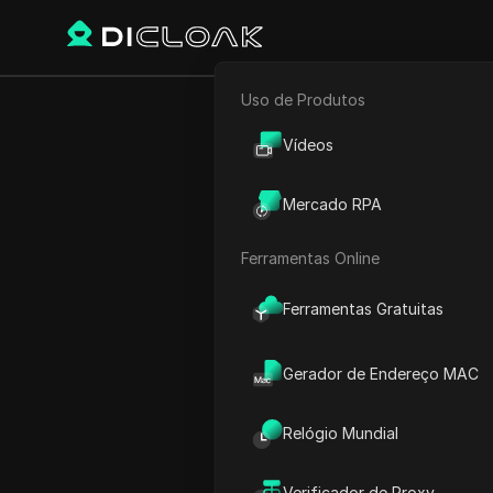
Uso de Produtos
Voltar
E-commerce
As 10 
Vídeos
Marketing de Afiliados
2025:
Mercado RPA
Rastreador Web
Ferramentas Online
Ferramentas Gratuitas
Felipe Moreira
16 out 2025
3
min de l
Gerador de Endereço MAC
No mundo em constante evo
Relógio Mundial
várias contas, ter as ferra
profissional de marketing 
Verificador de Proxy