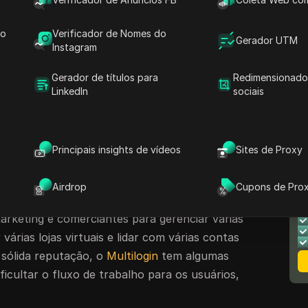
ervisionando vários perfis, usar um navegador
sencial. Embora o Multilogin tenha sido uma
do
Verificador de Nomes do
Gerador UTM
er suficiente para todos os utilizadores.
Instagram
r as 10 melhores alternativas de Multilogin
Gerador de títulos para
Redimensionado
elhor segurança, automação avançada e
LinkedIn
sociais
in fica aquém: Descobrindo as
Principais insights de vídeos
Sites de Proxy
navegador popular
onsiderado como um dos navegadores
Airdrop
Cupons de Pro
N
belecidos no mercado. É confiável por
M
marketing e comerciantes para gerenciar várias
 várias lojas virtuais e lidar com várias contas
 sólida reputação, o
Multilogin
tem algumas
icultar o fluxo de trabalho para os usuários,