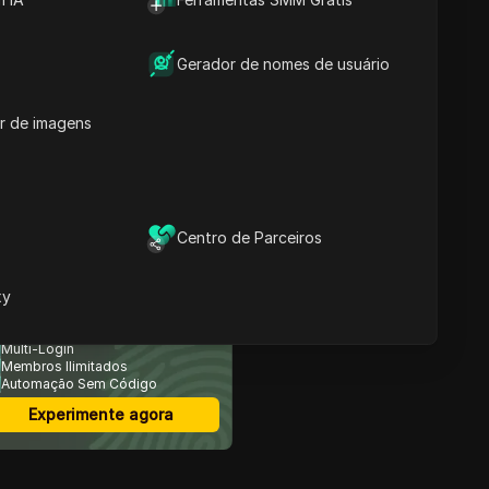
Gerador de nomes de usuário
Conteúdos
Por que o Multilogin fica
aquém: Descobrindo as
r de imagens
limitações deste
navegador popular
As 10 Melhores
Alternativas Multilogin
para 2025
Centro de Parceiros
Conclusão
xy
avegador Anti-Detecção
ais Seguro
Multi-Login
Membros Ilimitados
Automação Sem Código
Experimente agora