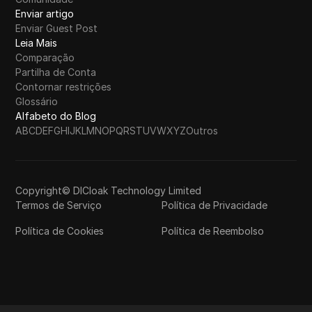
Enviar artigo
Enviar Guest Post
Leia Mais
Comparação
Partilha de Conta
Contornar restrições
Glossário
Alfabeto do Blog
A
B
C
D
E
F
G
H
I
J
K
L
M
N
O
P
Q
R
S
T
U
V
W
X
Y
Z
Outros
Copyright© DICloak Technology Limited
Termos de Serviço
Política de Privacidade
Política de Cookies
Política de Reembolso