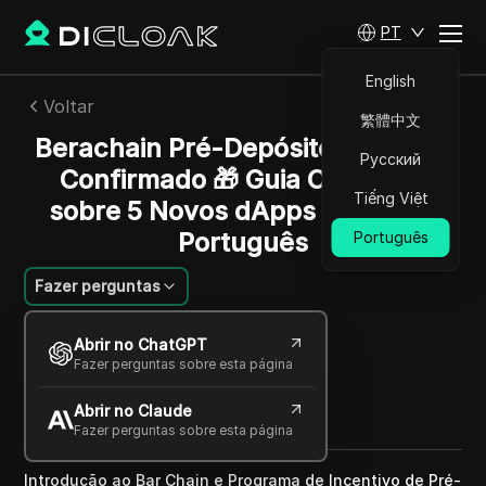
PT
English
Voltar
繁體中文
Berachain Pré-Depósito - Airdrop
Русский
Confirmado 🎁 Guia Completo
Tiếng Việt
sobre 5 Novos dApps Testnet -
Português
Português
Fazer perguntas
Mariana Santos
Abrir no ChatGPT
05 jan 2025
2
min de leitura
Fazer perguntas sobre esta página
Compartilhar com
Abrir no Claude
Copy Link
Fazer perguntas sobre esta página
Introdução ao Bar Chain e Programa de Incentivo de Pré-