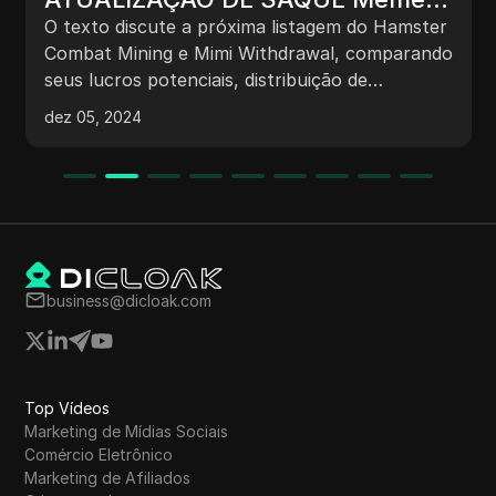
Airdrop Listagem Boa Notícia |
O texto discute a próxima listagem do Hamster
Memefi Maior Que Hamster?
Combat Mining e Mimi Withdrawal, comparando
seus lucros potenciais, distribuição de
suprimentos, colaborações de parcerias e
dez 05, 2024
estratégias de usuários. Ele também aborda as
condições de mercado e fornece insights sobre
como aumentar os ganhos por meio de
atividades de mineração e promoções.
business@dicloak.com
Top Vídeos
Marketing de Mídias Sociais
Comércio Eletrônico
Marketing de Afiliados