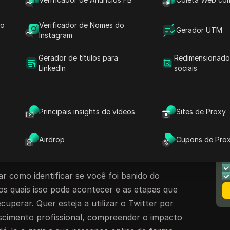
iais, promoção de negócios ou simplesmente
ntos.
do
Verificador de Nomes do
Gerador UTM
 quando o Twitter limita a visibilidade da sua
Instagram
ialmente. Em outras palavras, enquanto sua
Gerador de títulos para
Redimensionado
 seus tweets podem não aparecer nos
LinkedIn
sociais
 hashtags ou nas linhas do tempo de pessoas
pode afetar gravemente a visibilidade da sua
 mais difícil para o seu conteúdo alcançar um
Principais insights de vídeos
Sites de Proxy
der
o que é um shadowban no Twitter
e como
a quem usa ativamente a plataforma. Nem
N
Airdrop
Cupons de Pro
e é por isso que a
consciência do shadowban
é
M
r como identificar se você foi banido do
s quais isso pode acontecer e as etapas que
uperar. Quer esteja a utilizar o Twitter por
scimento profissional, compreender o impacto