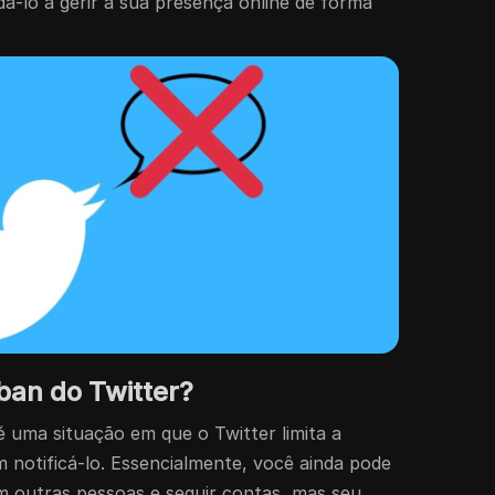
á-lo a gerir a sua presença online de forma
an do Twitter?
 uma situação em que o Twitter limita a
em notificá-lo. Essencialmente, você ainda pode
om outras pessoas e seguir contas, mas seu