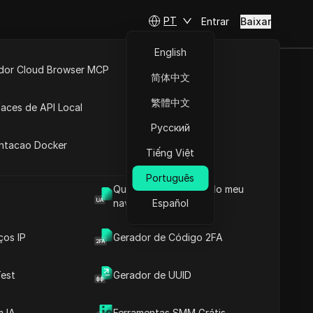
PT
Entrar
Baixar
English
idor Cloud Browser MCP
简体中文
rificar a
ta
API Aberta
繁體中文
faces de API Local
Русский
 Extensões
antacao Docker
Tiếng Việt
Fazer perguntas
Português
Qual é o User Agent do meu
Abrir no ChatGPT
Copy Link
navegador
Español
Fazer perguntas sobre esta página
ços IP
Gerador de Código 2FA
Abrir no Claude
Fazer perguntas sobre esta página
est
Gerador de UUID
 IA
Ferramentas SMM Grátis