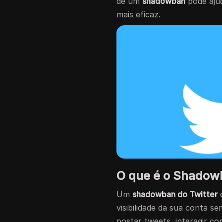
de um
shadowban
pode ajud
mais eficaz.
O que é o Shadowb
Um
shadowban do Twitter
é
visibilidade da sua conta s
postar tweets, interagir c