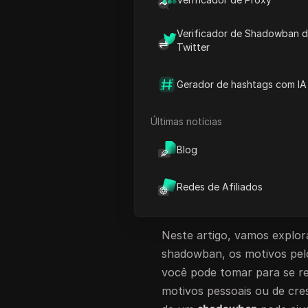
Twitter para conexões soc
compartilhar seus pensame
Verificador de Shadowban 
Um
shadowban do Twitter
é
Twitter
conta sem notificá-lo ofic
conta ainda estiver ativa,
Gerador de hashtags com IA
resultados de pesquisa, em
que não seguem você. Isso 
Últimas notícias
conta do Twitter
, tornando
Blog
público mais amplo. Enten
ele funciona é crucial par
Redes de Afiliados
sempre é fácil de detetar, 
tão importante.
Neste artigo, vamos explora
shadowban, os motivos pelo
você pode tomar para se rec
motivos pessoais ou de cre