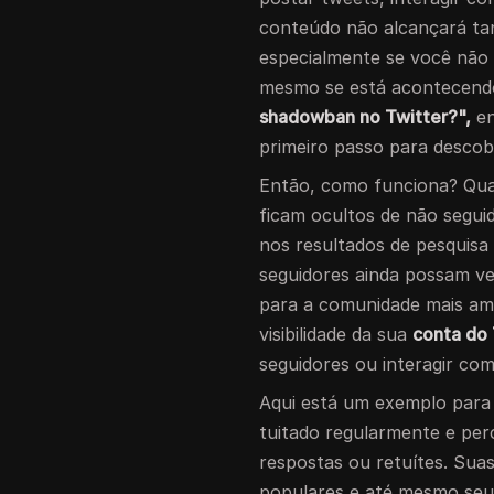
conteúdo não alcançará tan
especialmente se você não
mesmo se está acontecendo
shadowban no Twitter?",
en
primeiro passo para descobr
Então, como funciona? Qu
ficam ocultos de não seguid
nos resultados de pesquisa
seguidores ainda possam ver
para a comunidade mais ampl
visibilidade da sua
conta do 
seguidores ou interagir co
Aqui está um exemplo para 
tuitado regularmente e per
respostas ou retuítes. Sua
populares e até mesmo seu