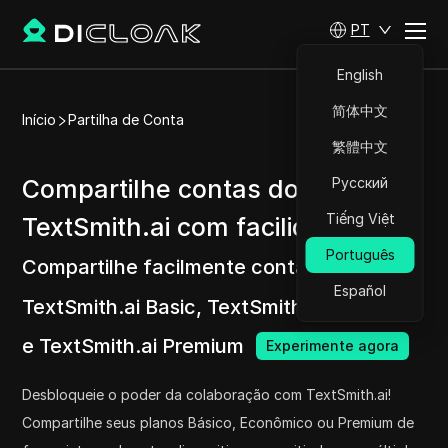
PT
English
简体中文
Início
Partilha de Conta
繁體中文
Compartilhe contas do
Русский
Tiếng Việt
TextSmith.ai com facilidade
Português
Compartilhe facilmente contas
Español
TextSmith.ai Basic, TextSmith.ai Economy
e TextSmith.ai Premium
Experimente agora
Desbloqueie o poder da colaboração com TextSmith.ai!
Compartilhe seus planos Básico, Econômico ou Premium de