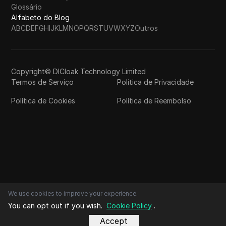
Glossário
Alfabeto do Blog
A
B
C
D
E
F
G
H
I
J
K
L
M
N
O
P
Q
R
S
T
U
V
W
X
Y
Z
Outros
Copyright© DICloak Technology Limited
Termos de Serviço
Política de Privacidade
Política de Cookies
Política de Reembolso
We use cookies to improve your experience.
You can opt out if you wish.
Cookie Policy
.
Accept