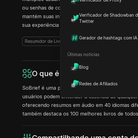
ou senhas de conta. Experimente a conveniência 
Verificador de Shadowban 
mantém suas informações seguras. Comece a com
Twitter
sua experiência de leitura!
Gerador de hashtags com IA
Resumidor de Livros AI
Resumidor AI
Base de Conh
Últimas notícias
Blog
O que é SoBrief?
Redes de Afiliados
SoBrief é uma plataforma que oferece resumos g
usuários podem entender a essência de qualquer
oferecendo resumos em áudio em 40 idiomas dife
também destaca os 100 melhores livros de todo
Compartilhando uma conta do