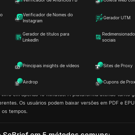
de marcadores e histórico ilimitados enquanto
do
Verificador de Nomes do
partilhar suas contas SoBrief hoje e melhore
Gerador UTM
Instagram
Gerador de títulos para
Redimensionado
LinkedIn
sociais
ecimento AI
Principais insights de vídeos
Sites de Proxy
Airdrop
Cupons de Pro
ratuitos de livros em formatos de áudio, PDF e EPUB. Co
 livro em apenas 10 minutos. A plataforma atende tanto g
rentes. Os usuários podem baixar versões em PDF e EPUB 
s os tempos.
 SoBrief em 5 métodos comuns: