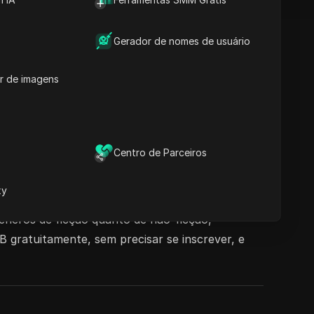
Gerador de nomes de usuário
r de imagens
Centro de Parceiros
xy
m mais de 73.530 resumos disponíveis, os
êneros de ficção quanto de não-ficção,
gratuitamente, sem precisar se inscrever, e