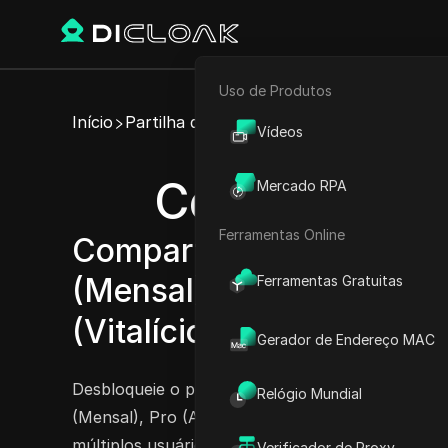
Uso de Produtos
E-commerce
Início
Partilha de Conta
Vídeos
Marketing de Afiliados
Compartilhe 
Mercado RPA
Rastreador Web
Ferramentas Online
Compartilhe facilmente 
(Mensal), SoBrief Pro (A
Ferramentas Gratuitas
(Vitalício)
Experimente agora
Gerador de Endereço MAC
Desbloqueie o poder do SoBrief com seus planos
Relógio Mundial
(Mensal), Pro (Anual) ou Pro (Vitalícia) de form
múltiplos usuários desfrutem de resumos comple
Verificador de Proxy