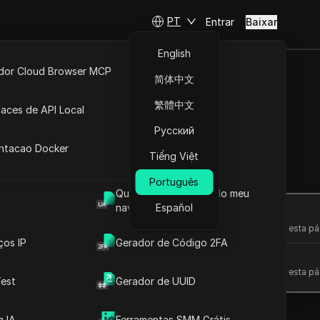
PT
Entrar
Baixar
English
idor Cloud Browser MCP
简体中文
ta
API Aberta
繁體中文
faces de API Local
om facilidade
Русский
 Extensões
antacao Docker
Tiếng Việt
Fazer perguntas
Português
Qual é o User Agent do meu
navegador
Español
Abrir no ChatGPT
Fazer perguntas sobre esta pá
ços IP
Gerador de Código 2FA
Abrir no Claude
Fazer perguntas sobre esta pá
est
Gerador de UUID
 IA
Ferramentas SMM Grátis