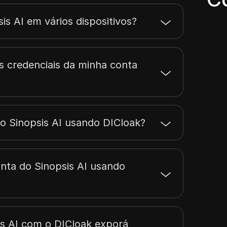
s AI em vários dispositivos?
s credenciais da minha conta
o Sinopsis AI usando DICloak?
nta do Sinopsis AI usando
is AI com o DICloak exporá