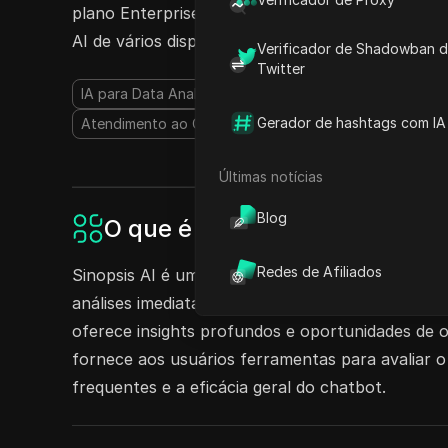
plano Enterprise, compartilhar nunca foi tão fác
AI de vários dispositivos enquanto mantém suas
Verificador de Shadowban 
Twitter
IA para Data Analytics
Chatbot de IA
Assistente de
Gerador de hashtags com IA
Atendimento ao Cliente AI
Ferramentas de Produtivid
Últimas notícias
Blog
O que é Sinopsis AI?
Redes de Afiliados
Sinopsis AI é uma plataforma de análise alimentad
análises imediatas, permitindo que os usuários 
oferece insights profundos e oportunidades de 
fornece aos usuários ferramentas para avaliar 
frequentes e a eficácia geral do chatbot.