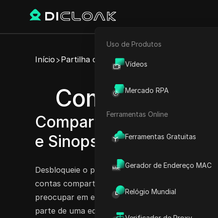
Uso de Produtos
E-commerce
Início
Partilha de Conta
Vídeos
Marketing de Afiliados
Compartilhe co
Mercado RPA
Rastreador Web
Ferramentas Online
Compartilhe facilmente c
e Sinopsis AI Enterprise
Ferramentas Gratuitas
Gerador de Endereço MAC
Desbloqueie o poder do Sinopsis AI com nossos 
contas compartilháveis entre dispositivos! Apro
Relógio Mundial
preocupar em expor suas credenciais ou senhas.
parte de uma equipe em crescimento no plano 
Verificador de Proxy