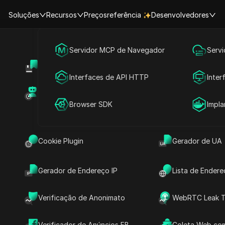
Soluções
Recursos
Preços
referência
Desenvolvedores
Marketing em Mídias Sociais
Servidor MCP de Navegador
Serv
Centro de Ajuda
Partilha de Con
Publicidade
Interfaces de API HTTP
Inter
ntas do Sinopsis AI
Marketplace de RPA (MCP)
Marketplace de
Partilha de Conta
Browser SDK
Impl
ontas do Sinopsis AI Pro
Cookie Plugin
Gerador de UA
Experimente agora
Gerador de Endereço IP
Lista de Endere
planos Hobbyist, Pro e Enterprise, tornando suas
veite a colaboração sem interrupções, sem se
Verificação de Anonimato
WebRTC Leak T
 Seja você um usuário solo no plano Hobbyist,
Pro, ou até mesmo uma grande organização com o
Verificador de Anúncios FB
Coleta Web com