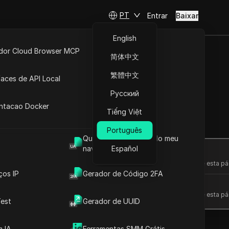
PT
Entrar
Baixar
English
idor Cloud Browser MCP
简体中文
ta
API Aberta
繁體中文
faces de API Local
 com facilidade
Русский
 Extensões
antacao Docker
Tiếng Việt
Fazer perguntas
Português
Qual é o User Agent do meu
navegador
Español
Abrir no ChatGPT
Fazer perguntas sobre esta pá
ços IP
Gerador de Código 2FA
Abrir no Claude
Fazer perguntas sobre esta pá
est
Gerador de UUID
 IA
Ferramentas SMM Grátis