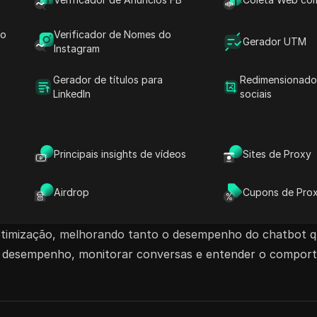
il. Experimente a liberdade de acessar o Sinopsis
 informações seguras!
do
Verificador de Nomes do
Gerador UTM
Instagram
 IA
API de IA
Ferramentas de Desenvolvimento AI
Gerador de títulos para
Redimensionado
ade AI
LinkedIn
sociais
Principais insights de vídeos
Sites de Proxy
Airdrop
Cupons de Pro
a por inteligência artificial, especificamente adaptada pa
incorporem facilmente um SDK que registra cada interação 
otimização, melhorando tanto o desempenho do chatbot qu
o desempenho, monitorar conversas e entender o comport